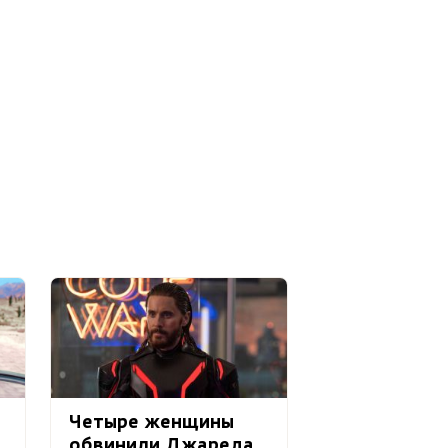
Четыре женщины
обвинили Джареда