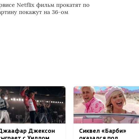
висе Netflix фильм прокатят по
артину покажут на 36-ом
Джаафар Джексон
Сиквел «Барби»
сыграет с Уиллом
оказался под