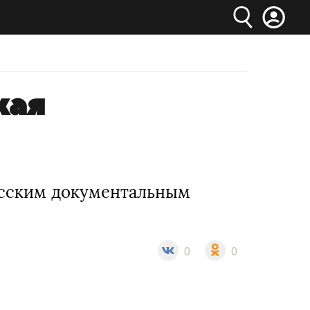
кая
усским документальным
0
0