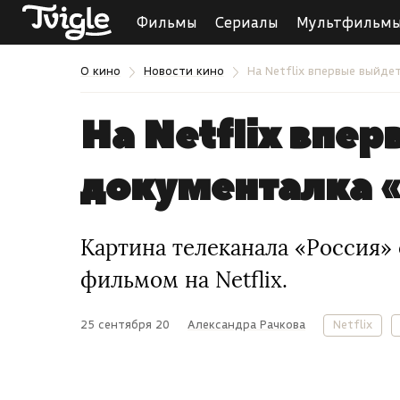
Фильмы
Сериалы
Мультфильм
О кино
Новости кино
На Netflix впервые выйде
На Netflix впе
документалка 
Картина телеканала «Россия»
фильмом на Netflix.
25 сентября 20
Александра Рачкова
Netflix