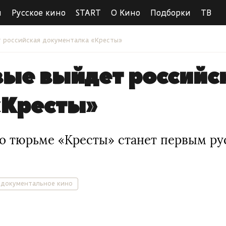
ы
Русское кино
START
О Кино
Подборки
ТВ
т российская документалка «Кресты»
рвые выйдет российс
«Кресты»
 о тюрьме «Кресты» станет первым р
документальное кино