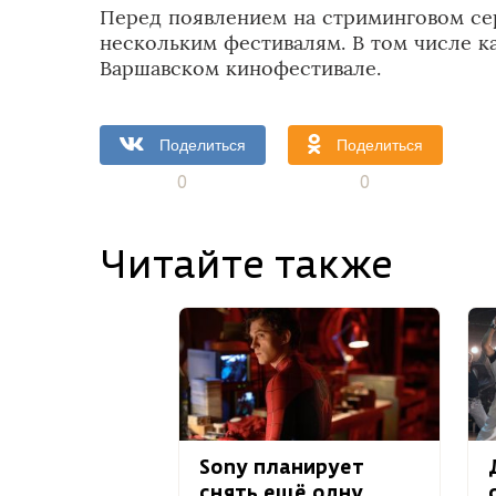
Перед появлением на стриминговом сер
нескольким фестивалям. В том числе к
Варшавском кинофестивале.
Поделиться
Поделиться
0
0
Читайте также
Sony планирует
снять ещё одну