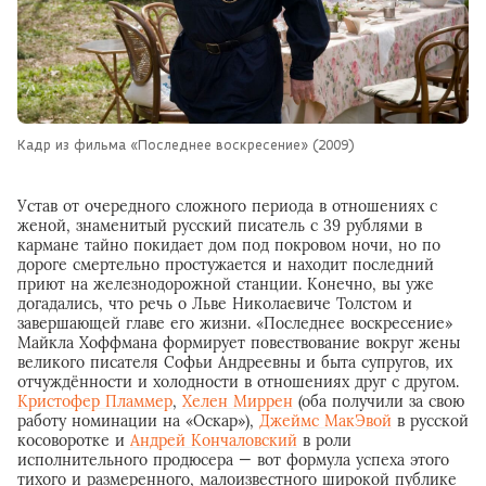
Кадр из фильма «Последнее воскресение» (2009)
Устав от очередного сложного периода в отношениях с
женой, знаменитый русский писатель с 39 рублями в
кармане тайно покидает дом под покровом ночи, но по
дороге смертельно простужается и находит последний
приют на железнодорожной станции. Конечно, вы уже
догадались, что речь о Льве Николаевиче Толстом и
завершающей главе его жизни. «Последнее воскресение»
Майкла Хоффмана формирует повествование вокруг жены
великого писателя Софьи Андреевны и быта супругов, их
отчуждённости и холодности в отношениях друг с другом.
Кристофер Пламмер
,
Хелен Миррен
(оба получили за свою
работу номинации на «Оскар»),
Джеймс МакЭвой
в русской
косоворотке и
Андрей Кончаловский
в роли
исполнительного продюсера — вот формула успеха этого
тихого и размеренного, малоизвестного широкой публике