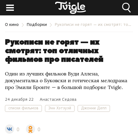
О кино
Подборки
Рукописи не горят — их смотрят: топ отличных фильмов про писателей
Рукописи не горят — их
смотрят: топ отличных
фильмов про писателей
Один из лучших фильмов Вуди Аллена,
документалка о Буковски и готическая мелодрама
про Эмили Бронте — в большой подборке Tvigle.
24 декабря 22
Анастасия Седова
списки фильмов
Энн Хэтэуэй
Джонни Депп
0
0