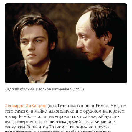
Кадр из фильма «Полное затмение» (1995)
Леонардо ДиКаприо
(до «Титаника») в роли Рембо. Нет, не
того самого, в майке-алкоголичке и с оружием наперевес.
Артюр Рембо — один из «проклятых поэтов», заблудших
душ, отверженных обществом друзей Поля Верлена. К
слову, сам Верлен в «Полном затмении» не просто