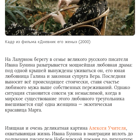
Кадр из фильма «Дневник его жены» (2000)
На Лазурном берегу в семье великого русского писателя
Ивана Бунина разыгрывается мощнейшая любовная драма:
под одной крышей вынуждены уживаться он, его юная
любовница Галина и законная супруга Вера. Последняя
выносит всё происходящее стоически, ставя счастье
любимого мужа выше собственных переживаний. Однако
ситуация становится совсем уж немыслимой, когда в
мирское существование этого любовного треугольника
вмешивается ещё одна женщина — экзотическая
красавица Марга.
Изящная и очень деликатная картина
Алексея Учителя
,
охватывающая жизнь Ивана Бунина в эмиграции вплоть до
получения писателем Нобелевской премии по литературе,