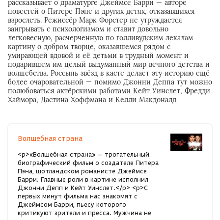
рассказывает о драматурге Джеймсе Барри — авторе
повестей о Питере Пэне и других детях, отказавшихся
взрослеть. Режиссёр Марк Форстер не утруждается
заигрывать с психологизмом и ставит довольно
легковесную, расчерченную по голливудским лекалам
картину о добром творце, оказавшемся рядом с
умирающей вдовой и её детьми в трудный момент и
подарившем им целый выдуманный мир вечного детства и
волшебства. Россыпь звёзд в касте делает эту историю ещё
более очаровательной — помимо Джонни Деппа тут можно
полюбоваться актёрскими работами Кейт Уинслет, Фредди
Хаймора, Дастина Хоффмана и Келли Макдоналд
Волшебная страна
<p>«Волшебная страна» — трогательный
биографический фильм о создателе Питера
Пэна, шотландском романисте Джеймсе
Барри. Главные роли в картине исполнил
Джонни Депп и Кейт Уинслет.</p> <p>С
первых минут фильма нас знакомят с
Джеймсом Барри, пьесу которого
критикуют зрители и пресса. Мужчина не