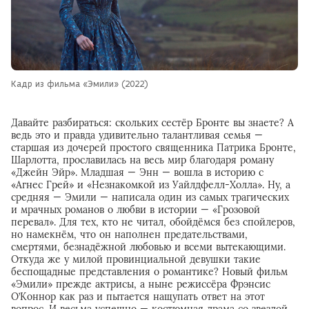
Кадр из фильма «Эмили» (2022)
Давайте разбираться: скольких сестёр Бронте вы знаете? А
ведь это и правда удивительно талантливая семья —
старшая из дочерей простого священника Патрика Бронте,
Шарлотта, прославилась на весь мир благодаря роману
«Джейн Эйр». Младшая — Энн — вошла в историю с
«Агнес Грей» и «Незнакомкой из Уайлдфелл-Холла». Ну, а
средняя — Эмили — написала один из самых трагических
и мрачных романов о любви в истории — «Грозовой
перевал». Для тех, кто не читал, обойдёмся без спойлеров,
но намекнём, что он наполнен предательствами,
смертями, безнадёжной любовью и всеми вытекающими.
Откуда же у милой провинциальной девушки такие
беспощадные представления о романтике? Новый фильм
«Эмили» прежде актрисы, а ныне режиссёра Фрэнсис
О’Коннор как раз и пытается нащупать ответ на этот