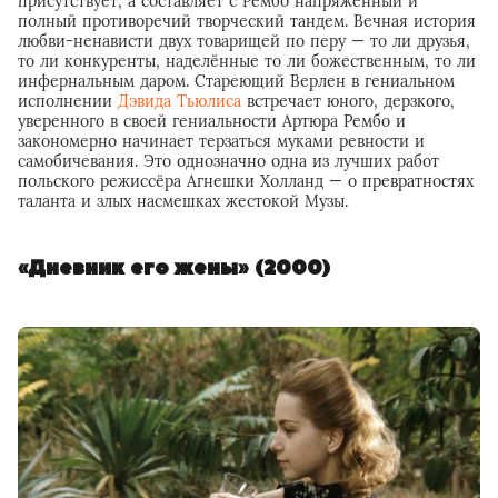
присутствует, а составляет с Рембо напряжённый и
полный противоречий творческий тандем. Вечная история
любви-ненависти двух товарищей по перу — то ли друзья,
то ли конкуренты, наделённые то ли божественным, то ли
инфернальным даром. Стареющий Верлен в гениальном
исполнении
Дэвида Тьюлиса
встречает юного, дерзкого,
уверенного в своей гениальности Артюра Рембо и
закономерно начинает терзаться муками ревности и
самобичевания. Это однозначно одна из лучших работ
польского режиссёра Агнешки Холланд — о превратностях
таланта и злых насмешках жестокой Музы.
«Дневник его жены» (2000)