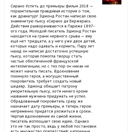
Сирано Успеть до премьеры фильм 2018 —
поразительная правдивая история о том,
как драматург Эдмонд Ростан написал свою
знаменитую пьесу «Сирано де Бержерак».
Действия разворачиваются в Париже 1897-
ого года. Молодой писатель Эдмонд Ростан
находится на грани нервного срыва — ему
ещё нет тридцати, а у него уже двое детей,
которых надо одевать и кормить. Пару лет
назад он написал достаточно успешную
пьесу, которая помогла творцу стать
частью обеспеченной французской
интеллигенции, но с тех пор он никак не
может начать писать. Вдохновение
покинуло героя, а могущественный
покровитель требует создать новый
шедевр. Эдмонд обещает патрону
уморительную пьесу, хотя ничего кроме
названия мужчина придумать не успел.
Обрадованный покровитель сразу же
назначает дату премьеры, и теперь герою
непременно придётся уложиться в сроки.
Черпая вдохновение из самой жизни,
писатель воплощает свою идею. Однако
это не так просто, ведь у любой постановки
есть множество препятствий: капризные