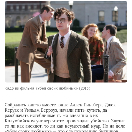
Кадр из фильма «Убей своих любимых» (2013)
Собрались как-то вместе юные Аллен Гинзберг, Джек
Керуак и Уильям Берроуз, начали пить-кутить, да
разоблачать истеблишмент. Но внезапно в их
Колумбийском университете происходит убийство. Звучит
то ли как анекдот, то ли как неуместный нуар. Но на деле
«Убей своих любимых» — это ода поколению битников,