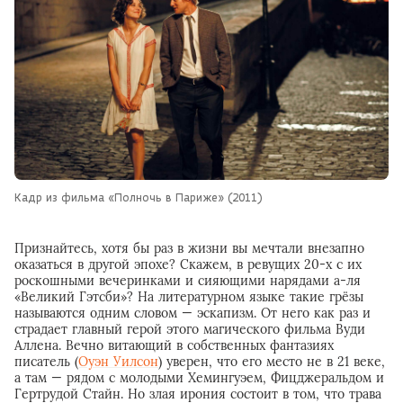
Кадр из фильма «Полночь в Париже» (2011)
Признайтесь, хотя бы раз в жизни вы мечтали внезапно
оказаться в другой эпохе? Скажем, в ревущих 20-х с их
роскошными вечеринками и сияющими нарядами а-ля
«Великий Гэтсби»? На литературном языке такие грёзы
называются одним словом — эскапизм. От него как раз и
страдает главный герой этого магического фильма Вуди
Аллена. Вечно витающий в собственных фантазиях
писатель (
Оуэн Уилсон
) уверен, что его место не в 21 веке,
а там — рядом с молодыми Хемингуэем, Фицджеральдом и
Гертрудой Стайн. Но злая ирония состоит в том, что трава