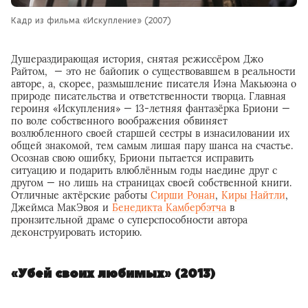
Кадр из фильма «Искупление» (2007)
Душераздирающая история, снятая режиссёром Джо
Райтом, — это не байопик о существовавшем в реальности
авторе, а, скорее, размышление писателя Иэна Макьюэна о
природе писательства и ответственности творца. Главная
героиня «Искупления» — 13-летняя фантазёрка Бриони —
по воле собственного воображения обвиняет
возлюбленного своей старшей сестры в изнасиловании их
общей знакомой, тем самым лишая пару шанса на счастье.
Осознав свою ошибку, Бриони пытается исправить
ситуацию и подарить влюблённым годы наедине друг с
другом — но лишь на страницах своей собственной книги.
Отличные актёрские работы
Сирши Ронан
,
Киры Найтли
,
Джеймса МакЭвоя и
Бенедикта Камбербэтча
в
пронзительной драме о суперспособности автора
деконструировать историю.
«Убей своих любимых» (2013)