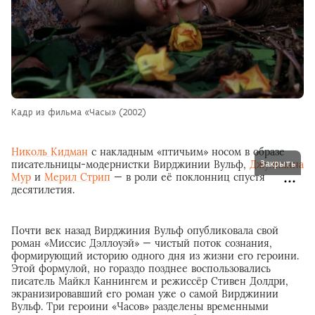
Кадр из фильма «Часы» (2002)
Николь Кидман
с накладным «птичьим» носом в образе
писательницы-модернистки Вирджинии Вульф,
Джулианна
Закрыть
Мур
и
Мерил Стрип
— в роли её поклонниц спустя
десятилетия.
Почти век назад Вирджиния Вульф опубликовала свой
роман «Миссис Дэллоуэй» — чистый поток сознания,
формирующий историю одного дня из жизни его героини.
Этой формулой, но гораздо позднее воспользовались
писатель Майкл Каннингем и режиссёр Стивен Долдри,
экранизировавший его роман уже о самой Вирджинии
Вульф. Три героини «Часов» разделены временными