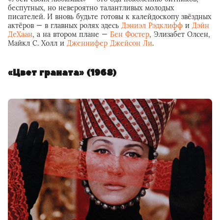
беспутных, но невероятно талантливых молодых
писателей. И вновь будьте готовы к калейдоскопу звёздных
актёров — в главных ролях здесь
Дэниэл Рэдклифф
и
Дэйн
ДеХаан
, а на втором плане —
Бен Фостер
, Элизабет Олсен,
Майкл С. Холл и
Дженнифер Джейсон Ли
.
«Цвет граната» (1968)