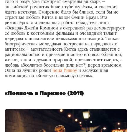
тело и разум уже пожирает смертельная хворь —
английский романтик болен туберкулёзом, и спасения
ждать неоткуда. Смирение было бы близко, если бы не
страстная любовь Китса к юной Фэнни Браун. Эта
режиссёрская и сценарная работа обладательницы
«Оскара» Джейн Кэмпион в очередной раз демонстрирует
её любовь к костюмным фильмам и очевидный талант
передавать психологизм невысказанных эмоций. Тонкая
биографическая мелодрама построена на парадоксах и
антитезах — мечтательность Китса здесь сталкивается с
рациональностью и приземлённостью его возлюбленной,
жизни, как и задумано природой, противостоит смерть, а
любовь абсолютно бессильна (или нет?) перед временем.
Одна из лучших ролей
Бена Уишоу
и заслуженная
номинация на «Золотую пальмовую ветвь».
«Полночь в Париже» (2011)