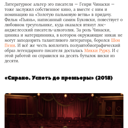
Литературное альтер эго писателя — Генри Чинаски —
тоже заслужил собственное кино, а вместе с ним и
номинацию на «Золотую пальмовую ветвь» в придачу.
Фильм «Пьянь», написанный самим Буковски, повествует о
любовном треугольнике, куда оказался втянут лос-
анджелесский писатель-алкоголик. За роль Чинаски,
циника и матерщинника, в котором окружающие никак не
могут заподозрить талантливого литератора, боролся
Шон
Пенн
. И всё же честь воплотить полуавтобиографический
образ легендарного писателя досталась
Микки Рурку
. И с
этой работой он справился на десять бутылок виски из
десяти.
«Сирано. Успеть до премьеры» (2018)