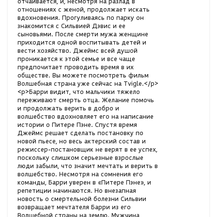
отчаивается, и, несмотря на разлад в
отношениях с женой, продолжает искать
вдохновения. Прогуливаясь по парку он
знакомится с Сильвией Дэвис и ее
сыновьями. После смерти мужа женщине
приходится одной воспитывать детей и
вести хозяйство. Джеймс всей душой
проникается к этой семье и все чаще
предпочитает проводить время в их
обществе. Вы можете посмотреть фильм
Волшебная страна уже сейчас на Tvigle.</p>
<p>Барри видит, что мальчики тяжело
переживают смерть отца. Желание помочь
и продолжать верить в добро и
волшебство вдохновляет его на написание
истории о Питере Пэне. Спустя время
Джеймс решает сделать постановку по
новой пьесе, но весь актерский состав и
режиссер-постановщик не верят в ее успех,
поскольку слишком серьезные взрослые
люди забыли, что значит мечтать и верить в
волшебство. Несмотря на сомнения его
команды, Барри уверен в «Питере Пэне», и
репетиции начинаются. Но внезапная
новость о смертельной болезни Сильвии
возвращает мечтателя Барри из его
Волшебной страны на землю. Мужчина