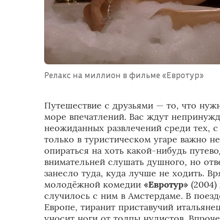
Релакс на миллион в фильме «Евротур»
Путешествие с друзьями — то, что нужн
море впечатлений. Вас ждут непринуж
неожиданных развлечений среди тех, с 
только в туристическом угаре важно не
опираться на хоть какой-нибудь путево
внимательней слушать душного, но отве
занесло туда, куда лучше не ходить. Вр
молодёжной комедии
«Евротур»
(2004)
случилось с ним в Амстердаме. В поез
Европе, тиранит приставучий итальяне
уносит ноги от толпы нудистов. Впроч