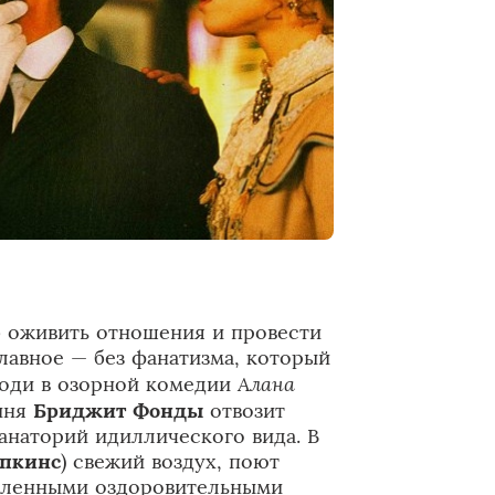
б оживить отношения и провести
лавное — без фанатизма, который
Алана
боди в озорной комедии
оиня
Бриджит Фонды
отвозит
анаторий идиллического вида. В
опкинс
) свежий воздух, поют
исленными оздоровительными