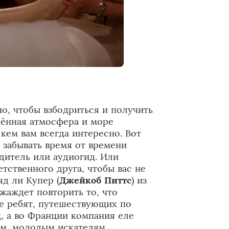
о, чтобы взбодриться и получить
дённая атмосфера и море
кем вам всегда интересно. Вот
 забывать время от времени
дитель или аудиогид. Или
тственного друга, чтобы вас не
яд ли Купер (
Джейкоб Питтс
) из
 жаждет повторить то, что
де ребят, путешествующих по
ц, а во Франции компания еле
ем, молодым искателям