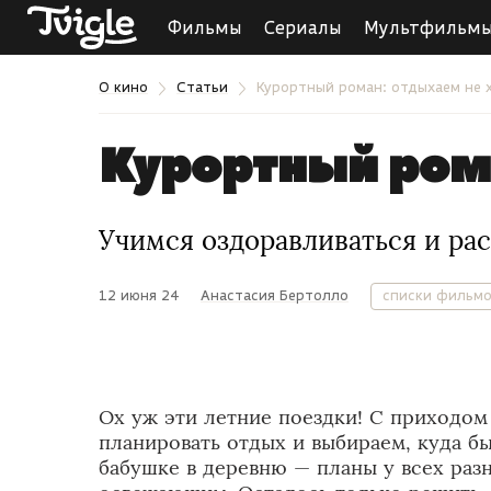
Фильмы
Сериалы
Мультфильм
О кино
Статьи
Курортный роман: отдыхаем не 
Курортный рома
Учимся оздоравливаться и ра
12 июня 24
Анастасия Бертолло
списки фильм
Ох уж эти летние поездки! С приходом
планировать отдых и выбираем, куда бы
бабушке в деревню — планы у всех разн