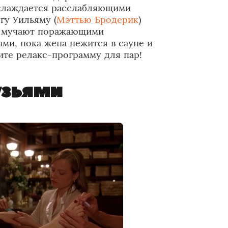
аслаждается расслабляющими
гу Уильяму (
Мэттью Бродерик
)
го мучают поражающими
ми, пока жена нежится в сауне и
ите релакс-программу для пар!
узьями