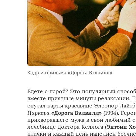
Кадр из фильма «Дорога Вэлвилл»
Едете с парой? Это популярный спосо
вместе приятные минуты релаксации. Г
спутал карты красавице Элеонор Лайт
Паркера
«Дорога Вэлвилл»
(1994). Гер
прихворавшего мужа в свой любимый с
лечебнице доктора Келлога (
Энтони Х
птички и каждый день наполнен бесч