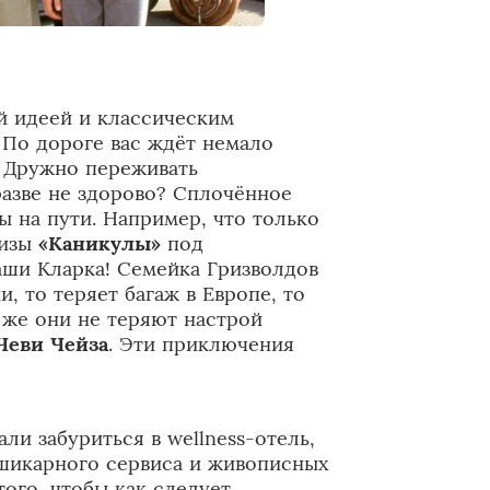
й идеей и классическим
 По дороге вас ждёт немало
! Дружно переживать
азве не здорово? Сплочённое
ы на пути. Например, что только
шизы
«Каникулы»
под
ши Кларка! Семейка Гризволдов
, то теряет багаж в Европе, то
 же они не теряют настрой
Чеви Чейза
. Эти приключения
ли забуриться в wellness-отель,
 шикарного сервиса и живописных
ого, чтобы как следует