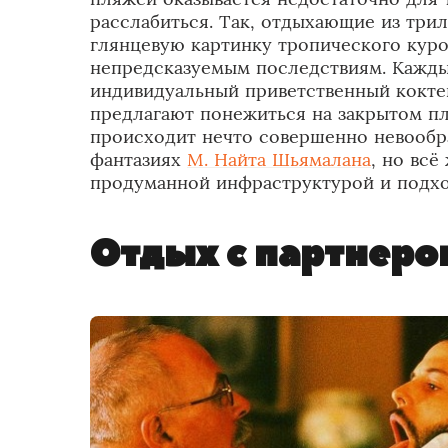
расслабиться. Так, отдыхающие из три
глянцевую картинку тропического куро
непредсказуемым последствиям. Каждый
индивидуальный приветственный кокте
предлагают понежиться на закрытом пл
происходит нечто совершенно невообр
фантазиях
М. Найта Шьямалана
, но всё
продуманной инфраструктурой и подхо
Отдых с партнер