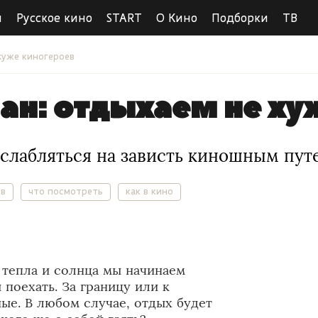
ы
Русское кино
START
О Кино
Подборки
ТВ
хуже киногероев
н: отдыхаем не ху
сслабляться на зависть киношным пу
ов
что посмотреть
как в кино
 тепла и солнца мы начинаем
 поехать. За границу или к
ые. В любом случае, отдых будет