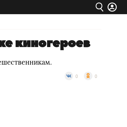
же киногероев
тешественникам.
0
0