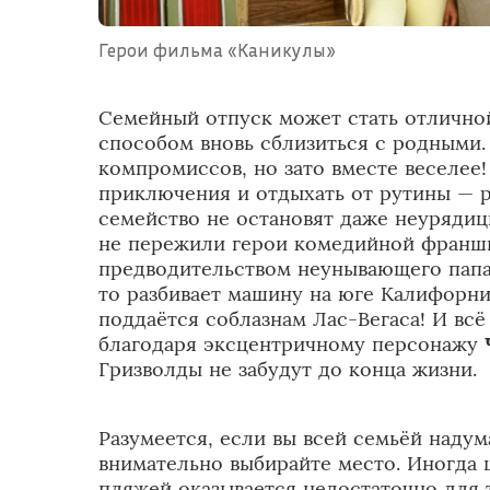
Герои фильма «Каникулы»
Семейный отпуск может стать отлично
способом вновь сблизиться с родными.
компромиссов, но зато вместе веселее
приключения и отдыхать от рутины — р
семейство не остановят даже неурядиц
не пережили герои комедийной фран
предводительством неунывающего папа
то разбивает машину на юге Калифорнии
поддаётся соблазнам Лас-Вегаса! И всё
благодаря эксцентричному персонажу
Гризволды не забудут до конца жизни.
Разумеется, если вы всей семьёй надума
внимательно выбирайте место. Иногда
пляжей оказывается недостаточно для т