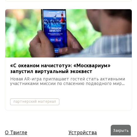
«С океаном начистоту»: «Москвариум»
запустил виртуальный экоквест
Новая AR-игра приглашает гостей стать активными
участниками миссии по спасению подводного мира
от мусора.
партнерский материал
Закрыть
О Твигле
Устройства