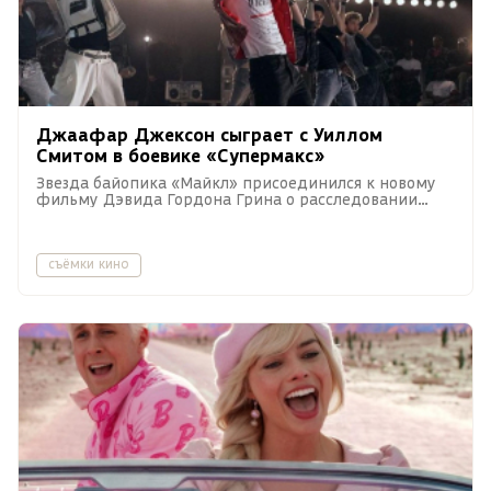
Джаафар Джексон сыграет с Уиллом
Смитом в боевике «Супермакс»
Звезда байопика «Майкл» присоединился к новому
фильму Дэвида Гордона Грина о расследовании
убийства в тюрьме строгого режима.
съёмки кино