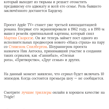
который выходит из тюрьмы и решает отомстить
предавшему его адвокату и всей его семье. Роль бывшего
заключённого достанется Бардему.
Проект Apple TV+ станет уже третьей киноадаптацией
романа. Впервые его экранизировали в 1962 году, а в 1991-м
вышел ремейк оригинальной картины, который снял
Мартин Скорсезе
. Он же теперь займет пост одного из
исполнительных продюсеров нового «Мыса страха» на пару
со
Стивеном Спилбергом
. Шоураннером проекта
назначен Ник Антоска, принимавший участие в создании
таких сериалов, как «Ганнибал», «Оленьи
рога», «Притворство», «Друг семьи» и других.
На данный момент заявлено, что сериал будет включать 10
эпизодов. Когда состоится премьера шоу — не сообщается.
Смотрите
лучшие триллеры
онлайн в хорошем качестве на
Tvigle!