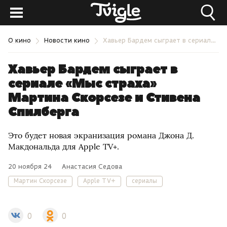
О кино
Новости кино
Хавьер Бардем сыграет в сериале «Мыс страха» Мартина Скорсезе и Стивена Спилберга
Хавьер Бардем сыграет в
сериале «Мыс страха»
Мартина Скорсезе и Стивена
Спилберга
Это будет новая экранизация романа Джона Д.
Макдональда для Apple TV+.
20 ноября 24
Анастасия Седова
Мартин Скорсезе
Apple TV+
сериалы
0
0