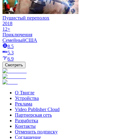
Пушистый переполох
2018
12+
Приключения
Семейный
США
8.5
5.3
6.9
Смотреть
О Твигле
Устройства
Реклама
Video Publisher Cloud
Партнерская сеть
Разработка
Контакты
Отменить подписку
Соглашение