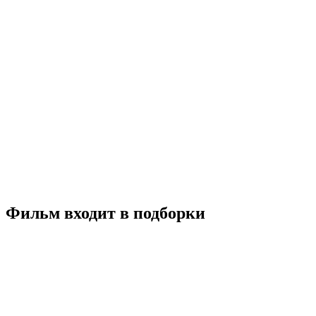
Порочная связь
2020
18+
Драма
Италия
Франция
6.1
Смотреть
Фильм входит в подборки