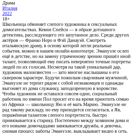
Драма
Италия
2022
18+
Школьница обвиняет слепого художника в сексуальных
домогательствах. Кевин Спейси — в образе дотошного
детектива, расследующего это запутанное дело. Среди других
актёров — Франко Неро и Фэй Данауэй. Смотреть
итальянскую драму, в основу которой легли реальные
события, можно в нашем онлайн-кинотеатре. Эмануэле ослеп
ещё в детстве, но на замену утраченному зрению пришёл иной
талант, позволяющий ему писать невероятно точные портреты
людей по их голосам. Несмотря на такой уникальный дар,
художник малоизвестен — зато многие наслышаны о его
скверном характере. Будучи пожилым сварливым мужчиной,
Эмануэле не терпит рядом с собой незнакомцев и однажды
выгоняет из дома служанку, заподозренную в воровстве.
Чтобы художник не оставался совсем один, социальный
работник по имени Пол просит его на время приютить семью
из Африки — школьницу Яю и её мать Марию. Эмануэле не
рад такому раскладу, но ему приходится согласиться, а Яя,
поражённая талантом слепого портретиста, быстро
привязывается к старику. Постепенно между хозяином дома и
его новыми домочадцами завязывается дружба, и девочка,
снимая процесс работы Эмануэле, выкладывает видео в сеть.