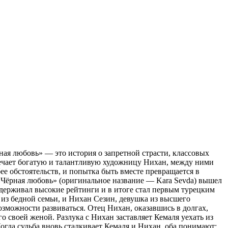
ая любовь» — это история о запретной страсти, классовых
тречает богатую и талантливую художницу Нихан, между ними
ее обстоятельств, и попытка быть вместе превращается в
 «Чёрная любовь» (оригинальное название — Kara Sevda) вышел
л удерживал высокие рейтинги и в итоге стал первым турецким
з бедной семьи, и Нихан Сезин, девушка из высшего
возможности развиваться. Отец Нихан, оказавшись в долгах,
о своей женой. Разлука с Нихан заставляет Кемаля уехать из
Когда судьба вновь сталкивает Кемаля и Нихан, оба понимают: