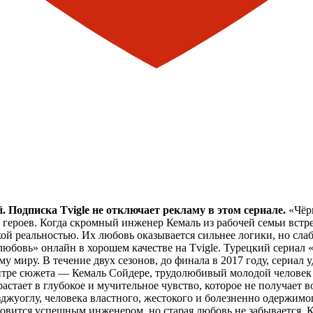
 Подписка Tvigle не отключает рекламу в этом сериале.
«Чёрн
ых героев. Когда скромный инженер Кемаль из рабочей семьи вс
ой реальностью. Их любовь оказывается сильнее логики, но слаб
любовь» онлайн в хорошем качестве на Tvigle. Турецкий сериал
ему миру. В течение двух сезонов, до финала в 2017 году, сериа
ре сюжета — Кемаль Сойдере, трудолюбивый молодой человек и
астает в глубокое и мучительное чувство, которое не получает 
джуоглу, человека властного, жестокого и болезненно одержимог
ановится успешным инженером, но старая любовь не забывается. 