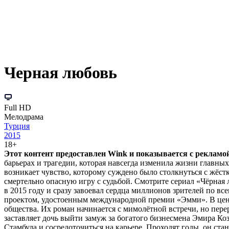
Черная любовь
Full HD
Мелодрама
Турция
2015
18+
Этот контент предоставлен Wink и показывается с рекламой.
барьерах и трагедии, которая навсегда изменила жизни главн
возникает чувство, которому суждено было столкнуться с жёстк
смертельно опасную игру с судьбой. Смотрите сериал «Чёрная 
в 2015 году и сразу завоевал сердца миллионов зрителей по вс
проектом, удостоенным международной премии «Эмми». В цент
общества. Их роман начинается с мимолётной встречи, но перер
заставляет дочь выйти замуж за богатого бизнесмена Эмира Коз
Стамбула и сосредоточиться на карьере. Проходят годы, он ст