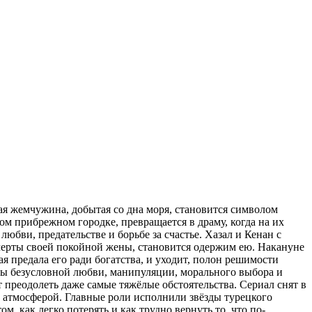
я жемчужина, добытая со дна моря, становится символом
м прибрежном городке, превращается в драму, когда на их
юбви, предательстве и борьбе за счастье. Хазал и Кенан с
л черты своей покойной жены, становится одержим ею. Накануне
я предала его ради богатства, и уходит, полон решимости
мы безусловной любви, манипуляции, морального выбора и
 преодолеть даже самые тяжёлые обстоятельства. Сериал снят в
атмосферой. Главные роли исполнили звёзды турецкого
, как легко потерять и как трудно вернуть то, что по-