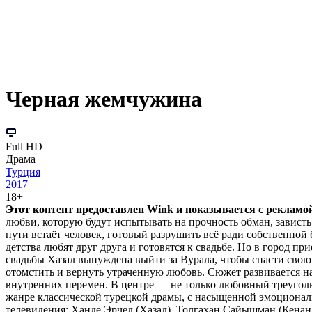
Черная жемчужина
Full HD
Драма
Турция
2017
18+
Этот контент предоставлен Wink и показывается с рекламой.
любви, которую будут испытывать на прочность обман, зависть
пути встаёт человек, готовый разрушить всё ради собственной 
детства любят друг друга и готовятся к свадьбе. Но в город 
свадьбы Хазал вынуждена выйти за Вурала, чтобы спасти свою с
отомстить и вернуть утраченную любовь. Сюжет развивается н
внутренних перемен. В центре — не только любовный треугольн
жанре классической турецкой драмы, с насыщенной эмоционал
телевидения: Ханде Эрчел (Хазал), Толгахан Сайышман (Кенан) 