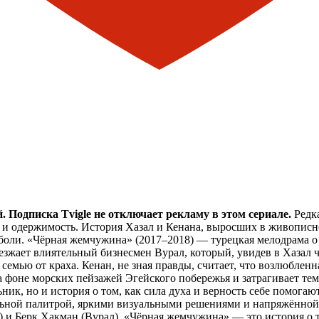
 Подписка Tvigle не отключает рекламу в этом сериале.
Редка
 и одержимость. История Хазал и Кенана, выросших в живописно
боли. «Чёрная жемчужина» (2017–2018) — турецкая мелодрама о л
приезжает влиятельный бизнесмен Вурал, который, увидев в Хаза
емью от краха. Кенан, не зная правды, считает, что возлюбленна
а фоне морских пейзажей Эгейского побережья и затрагивает те
ик, но и история о том, как сила духа и верность себе помогают
ьной палитрой, яркими визуальными решениями и напряжённой 
и Берк Хакман (Вурал). «Чёрная жемчужина» — это история о том