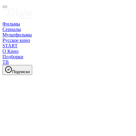
Фильмы
Сериалы
Мультфильмы
Русское кино
START
О Кино
Подборки
ТВ
Подписки