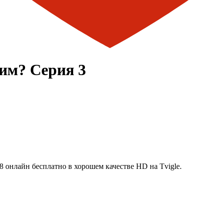
Ким? Серия 3
8 онлайн бесплатно в хорошем качестве HD на Tvigle.