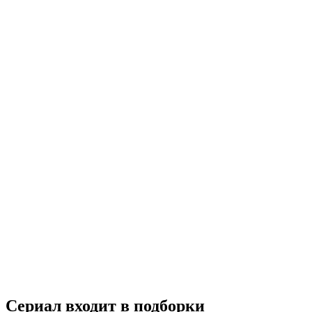
Артист с большой дороги
2023
18+
Комедия
Россия
8.1
Смотреть
Сериал входит в подборки