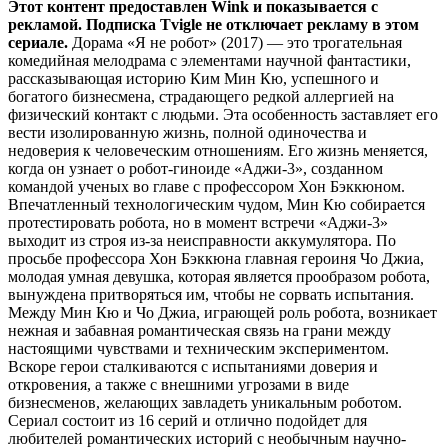
Этот контент предоставлен Wink и показывается с
рекламой. Подписка Tvigle не отключает рекламу в этом
сериале.
Дорама «Я не робот» (2017) — это трогательная
комедийная мелодрама с элементами научной фантастики,
рассказывающая историю Ким Мин Кю, успешного и
богатого бизнесмена, страдающего редкой аллергией на
физический контакт с людьми. Эта особенность заставляет его
вести изолированную жизнь, полной одиночества и
недоверия к человеческим отношениям. Его жизнь меняется,
когда он узнает о робот-гиноиде «Аджи-3», созданном
командой ученых во главе с профессором Хон Бэккюном.
Впечатленный технологическим чудом, Мин Кю собирается
протестировать робота, но в момент встречи «Аджи-3»
выходит из строя из-за неисправности аккумулятора. По
просьбе профессора Хон Бэккюна главная героиня Чо Джиа,
молодая умная девушка, которая является прообразом робота,
вынуждена притворяться им, чтобы не сорвать испытания.
Между Мин Кю и Чо Джиа, играющей роль робота, возникает
нежная и забавная романтическая связь на грани между
настоящими чувствами и техническим экспериментом.
Вскоре герои сталкиваются с испытаниями доверия и
откровения, а также с внешними угрозами в виде
бизнесменов, желающих завладеть уникальным роботом.
Сериал состоит из 16 серий и отлично подойдет для
любителей романтических историй с необычным научно-