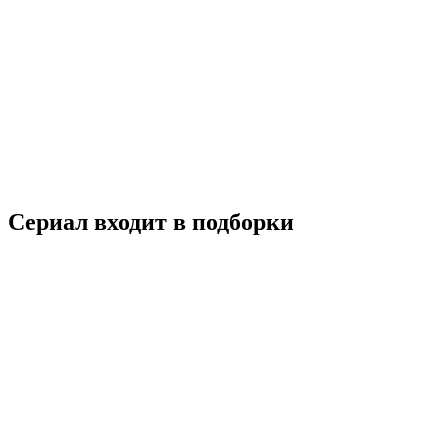
Молодое поколение
2016
16+
Комедия
Мелодрама
Южная Корея
8.1
Смотреть
Сериал входит в подборки