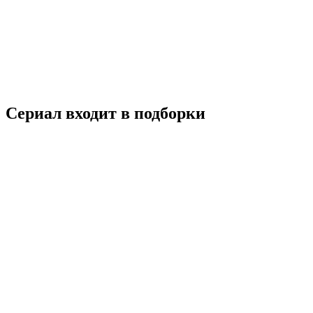
Контейнер
2021
18+
Драма
Триллер
Россия
7.2
Смотреть
Сериал входит в подборки