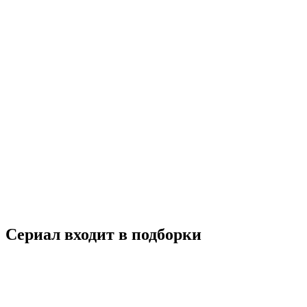
Италия
6.6
Смотреть
6.7
Хороший человек
2020
18+
Драма
Триллер
Россия
6.7
Смотреть
Сериал входит в подборки