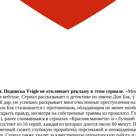
 Подписка Tvigle не отключает рекламу в этом сериале.
«Мем
ебтуне. Сериал рассказывает о детективе по имени Дон Бэк, у к
 дар, он успешно раскрывает многочисленные преступления на 
Дон Бэк сталкивается с противником, обладающим не менее нео
скрыть правду, несмотря на собственные травмы из прошлого. Г
и), ранее снимавшаяся в сериалах «Красная манжета» и «Лучши
состоит из 16 серий, каждая из которых длится около 60 минут. П
мичный сюжет, глубокую проработку персонажей и неожиданные
и. Сериал также хвалят за качественную операторскую работу 