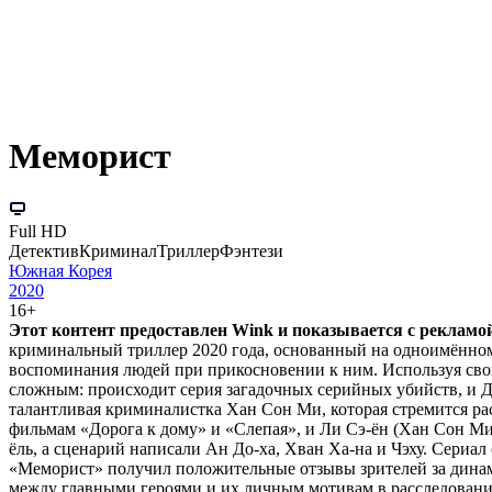
Меморист
Full HD
Детектив
Криминал
Триллер
Фэнтези
Южная Корея
2020
16+
Этот контент предоставлен Wink и показывается с рекламой.
криминальный триллер 2020 года, основанный на одноимённом в
воспоминания людей при прикосновении к ним. Используя свой
сложным: происходит серия загадочных серийных убийств, и 
талантливая криминалистка Хан Сон Ми, которая стремится ра
фильмам «Дорога к дому» и «Слепая», и Ли Сэ-ён (Хан Сон М
ёль, а сценарий написали Ан До-ха, Хван Ха-на и Чэху. Сериал 
«Меморист» получил положительные отзывы зрителей за дина
между главными героями и их личным мотивам в расследовани