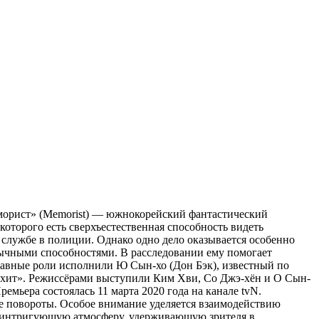
орист» (Memorist) — южнокорейский фантастический
оторого есть сверхъестественная способность видеть
службе в полиции. Однако одно дело оказывается особенно
бычными способностями. В расследовании ему помогает
лавные роли исполнили Ю Сын-хо (Дон Бэк), известный по
й хит». Режиссёрами выступили Ким Хви, Со Джэ-хён и О Сын-
ремьера состоялась 11 марта 2020 года на канале tvN.
 повороты. Особое внимание уделяется взаимодействию
и интригующую атмосферу, удерживающую зрителя в