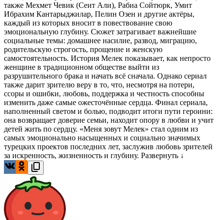
также Мехмет Чевик (Сеит Али), Рабиа Сойтюрк, Умит
Ибрахим Кантарыджилар, Пелин Озен и другие актёры,
каждый из которых вносит в повествование свою
эмоциональную глубину. Сюжет затрагивает важнейшие
социальные темы: домашнее насилие, развод, миграцию,
родительскую строгость, прощение и женскую
самостоятельность. История Мелек показывает, как непросто
женщине в традиционном обществе выйти из
разрушительного брака и начать всё сначала. Однако сериал
также дарит зрителю веру в то, что, несмотря на потери,
ссоры и ошибки, любовь, поддержка и честность способны
изменить даже самые ожесточённые сердца. Финал сериала,
наполненный светом и болью, подводит итоги пути героини:
она возвращает доверие семьи, находит опору в любви и учит
детей жить по сердцу. «Меня зовут Мелек» стал одним из
самых эмоционально насыщенных и социально значимых
турецких проектов последних лет, заслужив любовь зрителей
за искренность, жизненность и глубину.
Развернуть ↓