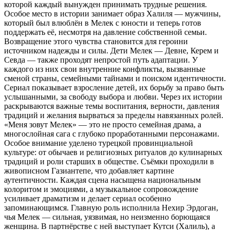
которой каждый вынужден принимать трудные решения.
Особое место в истории занимает образ Халиля — мужчины,
который был влюблён в Мелек с юности и теперь готов
поддержать её, несмотря на давление собственной семьи.
Возвращение этого чувства становится для героини
источником надежды и силы. Дети Мелек — Девне, Керем и
Севда — также проходят непростой путь адаптации. У
каждого из них свои внутренние конфликты, вызванные
сменой страны, семейными тайнами и поиском идентичности.
Сериал показывает взросление детей, их борьбу за право быть
услышанными, за свободу выбора и любви. Через их истории
раскрываются важные темы воспитания, верности, давления
традиций и желания вырваться за пределы навязанных ролей.
«Меня зовут Мелек» — это не просто семейная драма, а
многослойная сага с глубоко проработанными персонажами.
Особое внимание уделено турецкой провинциальной
культуре: от обычаев и религиозных ритуалов до кулинарных
традиций и роли старших в обществе. Съёмки проходили в
живописном Газиантепе, что добавляет картине
аутентичности. Каждая сцена насыщена национальным
колоритом и эмоциями, а музыкальное сопровождение
усиливает драматизм и делает сериал особенно
запоминающимся. Главную роль исполнила Нехир Эрдоган,
чья Мелек — сильная, уязвимая, но неизменно борющаяся
женщина. В партнёрстве с ней выступает Кутси (Халиль), а