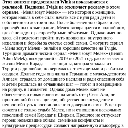
Этот контент предоставлен Wink и показывается с
рекламой. Подписка Tvigle не отключает рекламу в этом
сериале.
«Меня зовут Мелек» — это история о женщине,
которая нашла в себе силы начать всё с нуля ради детей и
собственного достоинства. После болезненного брака и лет,
проведённых в эмиграции, Мелек возвращается в родной дом,
где её не ждут с распростёртыми объятиями. Однако именно
здесь ей предстоит пройти путь прощения, внутреннего
исцеления и борьбы за счастье своей семьи. Смотрите сериал
«Меня зовут Мелек» онлайн в хорошем качестве на Tvigle.
Турецкий драматический сериал «Меня зовут Мелек» (Benim
Adım Melek), выходивший с 2019 по 2021 год, рассказывает о
жизни Мелек Карадаг — женщины, которая уезжала из
Турции ради любви, но вернулась с тремя детьми и разбитым
сердцем. Долгие годы она жила в Германии с мужем-деспотом
Алпаем, страдала от домашнего насилия и ради спасения себя
и детей решилась на отчаянный шаг — побег и возвращение
на родину, в Газиантеп. Однако дома Мелек ждёт не
облегчение, а новая волна испытаний: отец Сеит Али, не
простивший бегства дочери, общественное осуждение и
непростой путь к восстановлению доверия в семье. В центре
сюжета не только судьба Мелек, но и отношения нескольких
поколений семей Карадаг и Ширхан. Прошлое не отпускает
героев: незажившие обиды, семейные конфликты и
культурные предрассудки создают напряжённую атмосферу, в