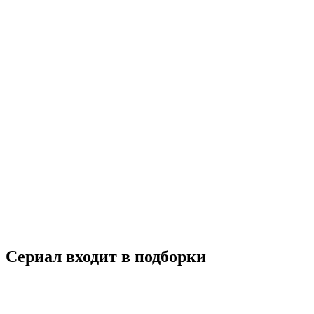
Красавчик по соседству
2013
18+
Комедия
Мелодрама
Южная Корея
7.3
Смотреть
Сериал входит в подборки