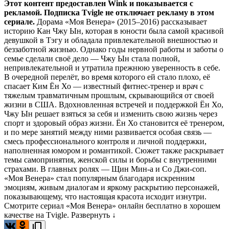
Этот контент предоставлен Wink и показывается с
рекламой. Подписка Tvigle не отключает рекламу в этом
сериале.
Дорама «Моя Венера» (2015–2016) рассказывает
историю Кан Чжу Ын, которая в юности была самой красивой
девушкой в Тэгу и обладала привлекательной внешностью и
беззаботной жизнью. Однако годы нервной работы и заботы о
семье сделали своё дело — Чжу Ын стала полной,
непривлекательной и утратила прежнюю уверенность в себе.
В очередной перелёт, во время которого ей стало плохо, её
спасает Ким Ён Хо — известный фитнес-тренер и врач с
тяжелым травматичным прошлым, скрывающийся от своей
жизни в США. Вдохновленная встречей и поддержкой Ён Хо,
Чжу Ын решает взяться за себя и изменить свою жизнь через
спорт и здоровый образ жизни. Ён Хо становится её тренером,
и по мере занятий между ними развивается особая связь —
смесь профессионального контроля и личной поддержки,
наполненная юмором и романтикой. Сюжет также раскрывает
темы самопринятия, женской силы и борьбы с внутренними
страхами. В главных ролях — Щин Мин-а и Со Джи-соп.
«Моя Венера» стал популярным благодаря искренним
эмоциям, живым диалогам и яркому раскрытию персонажей,
показывающему, что настоящая красота исходит изнутри.
Смотрите сериал «Моя Венера» онлайн бесплатно в хорошем
качестве на Tvigle.
Развернуть ↓