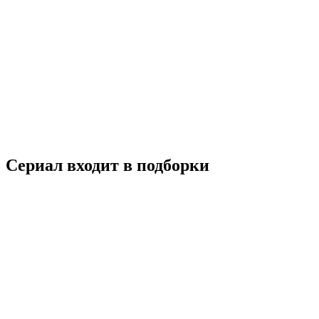
Сладкая парочка
2023
18+
Комедия
Мелодрама
Южная Корея
6.8
Смотреть
Сериал входит в подборки