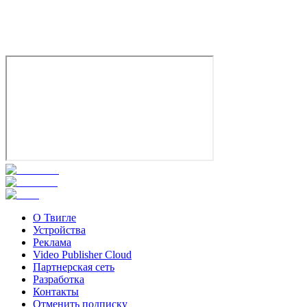
Комедия
Мелодрама
США
5.9
Смотреть
О Твигле
Устройства
Реклама
Video Publisher Cloud
Партнерская сеть
Разработка
Контакты
Отменить подписку