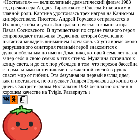
«Ностальгия» — великолепный драматический фильм 1983
года режиссера Андрея Тарковского с Олегом Янковским в
главной роли. Картина удостоилась трех наград на Каннском
кинофестивале. Писатель Андрей Горчаков отправляется в
Италию, чтобы изучить биографию русского композитора
Павла Сосновского. В путешествии по стране главного героя
сопровождает итальянка Эуджения, которая безуспешно
пытается завладеть вниманием Горчакова. Спустя время около
разрушенного санатория главный герой знакомится с
душевнобольным по имени Доменико, который семь лет назад
запер себя и свою семью в этих стенах. Мужчина готовился к
концу света, и до сих пор убежден в том, что переход бассейна
с термальными источниками с зажженной свечей в руках
спасет мир от гибели. Эта безумная на первый взгляд идея,
как и ностальгия, не отпускает Андрея Горчакова до конца его
дней. Смотрите фильм Ностальгия 1983 бесплатно онлайн в
хорошем качестве на Tvigle.
Развернуть ↓