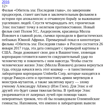
2016
12+
Фильм «Обитель зла: Последняя глава», по заверениям
продюсеров, станет шестым и заключительным фильмом в
истории про апокалипсис и отчаянную борьбу за выживание
уцелевших людей. Спустя четырнадцать лет, героическая
Элис поставит точку в нелегком противостоянии. Новый
фильм снят Полом У.С, Андерсоном, красавица Милла
Йовович в главной роли, съемки проходили в фантастических
пейзажах Южной Африки. Премьерный показ в кинотеатрах
фильма «Обитель зла: Последняя глава» в России состоится 26
января 2017 года, эта дата совпадает с премьерой картины в
США. Люди доживают свои дни в Вашингтоне, зловещая
корпорация готовится нанести сокрушительный удар по
человечеству и покончить с ним навсегда. Чтобы спасти
человеческие жизни Элис (Милла Йовович) должна вернуться
туда, откуда начался весь этот кошмар — в таинственные
лаборатории корпорации Umbrella Corp, которые находятся в
городе Раккун-сити и противостоять армии мертвецов и
монстров-мутантов, а также заклятому врагу — злому
ученому Александру Айзексу (Иэн Глен). Для Элис и её
друзей это будет самая тяжелая битва. В трейлере Элис
уворачивается от лазерных лучей при помощи таких
невероятных трюков, что ей бы позавидовали Олимпийские
гимнасты. Напомним, что именно в лабораториях вывели