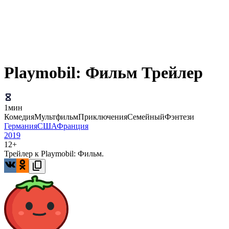
Playmobil: Фильм Трейлер
1мин
Комедия
Мультфильм
Приключения
Семейный
Фэнтези
Германия
США
Франция
2019
12+
Трейлер к Playmobil: Фильм.