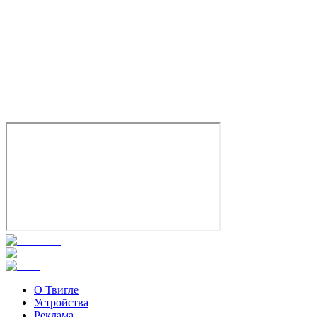
Мариан Альварес
О Твигле
Устройства
Реклама