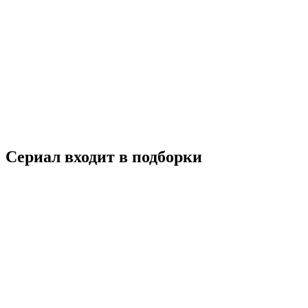
Аран и магистрат
2012
18+
Детектив
Комедия
Фэнтези
Южная Корея
7.4
Смотреть
Сериал входит в подборки