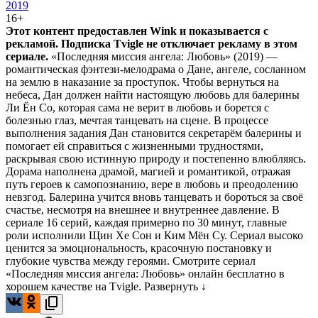
2019
16+
Этот контент предоставлен Wink и показывается с
рекламой. Подписка Tvigle не отключает рекламу в этом
сериале.
«Последняя миссия ангела: Любовь» (2019) —
романтическая фэнтези-мелодрама о Данe, ангеле, сосланном
на землю в наказание за проступок. Чтобы вернуться на
небеса, Дан должен найти настоящую любовь для балерины
Ли Ён Со, которая сама не верит в любовь и борется с
болезнью глаз, мечтая танцевать на сцене. В процессе
выполнения задания Дан становится секретарём балерины и
помогает ей справиться с жизненными трудностями,
раскрывая свою истинную природу и постепенно влюбляясь.
Дорама наполнена драмой, магией и романтикой, отражая
путь героев к самопознанию, вере в любовь и преодолению
невзгод. Балерина учится вновь танцевать и бороться за своё
счастье, несмотря на внешнее и внутреннее давление. В
сериале 16 серий, каждая примерно по 30 минут, главные
роли исполнили Щин Хе Сон и Ким Мён Су. Сериал высоко
ценится за эмоциональность, красочную постановку и
глубокие чувства между героями. Смотрите сериал
«Последняя миссия ангела: Любовь» онлайн бесплатно в
хорошем качестве на Tvigle.
Развернуть ↓