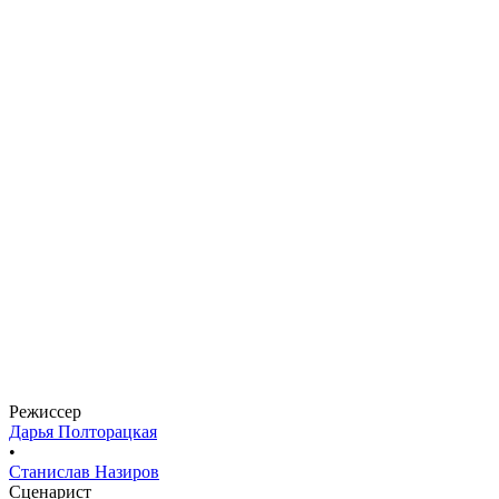
Елена Пирогова-Филиппова
Режиссер
Дарья Полторацкая
•
Станислав Назиров
Сценарист