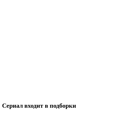
Без памяти
2021
12+
Комедия
Мелодрама
Россия
7.1
Смотреть
Сериал входит в подборки