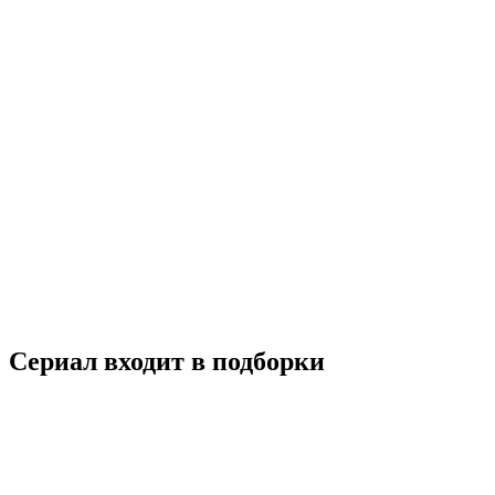
Обоюдное согласие
2022
18+
Детектив
Драма
Криминал
Триллер
Россия
7.6
Смотреть
Сериал входит в подборки