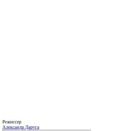
Игорь Сигов
Вероника Пляшкевич
Режиссер
Александр Даруга