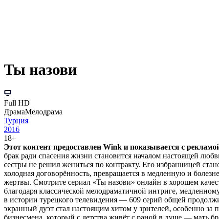
Ты назови
Full HD
Драма
Мелодрама
Турция
2016
18+
Этот контент предоставлен Wink и показывается с рекламой.
брак ради спасения жизни становится началом настоящей любв
сестры не решил жениться по контракту. Его избранницей стано
холодная договорённость, превращается в медленную и болезн
жертвы. Смотрите сериал «Ты назови» онлайн в хорошем качеств
благодаря классической мелодраматичной интриге, медленном
в истории турецкого телевидения — 609 серий общей продолжи
экранный дуэт стал настоящим хитом у зрителей, особенно за
бизнесмена, который с детства живёт с раной в душе — мать б