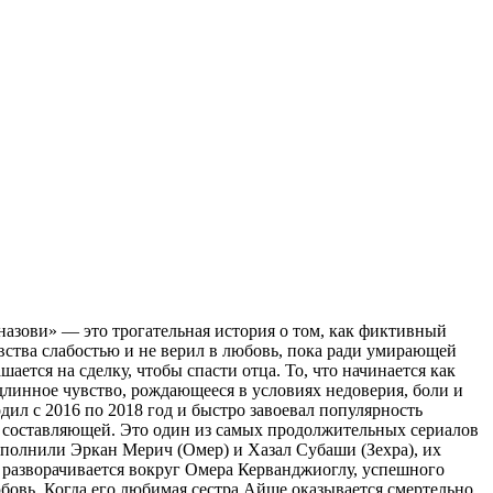
азови» — это трогательная история о том, как фиктивный
вства слабостью и не верил в любовь, пока ради умирающей
ается на сделку, чтобы спасти отца. То, что начинается как
линное чувство, рождающееся в условиях недоверия, боли и
дил с 2016 по 2018 год и быстро завоевал популярность
 составляющей. Это один из самых продолжительных сериалов
сполнили Эркан Мерич (Омер) и Хазал Субаши (Зехра), их
 разворачивается вокруг Омера Керванджиоглу, успешного
юбовь. Когда его любимая сестра Айше оказывается смертельно