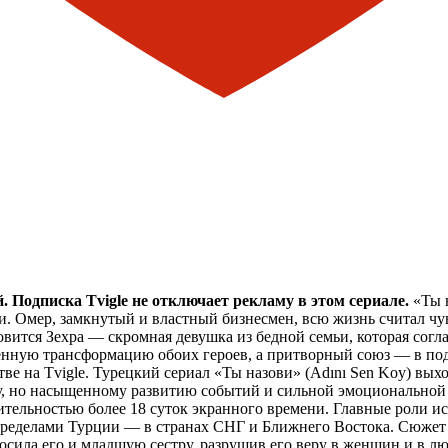
 Подписка Tvigle не отключает рекламу в этом сериале.
«Ты н
и. Омер, замкнутый и властный бизнесмен, всю жизнь считал чу
вится Зехра — скромная девушка из бедной семьи, которая соглаш
енную трансформацию обоих героев, а притворный союз — в под
е на Tvigle. Турецкий сериал «Ты назови» (Adını Sen Koy) выхо
у, но насыщенному развитию событий и сильной эмоциональной
тельностью более 18 суток экранного времени. Главные роли и
 пределами Турции — в странах СНГ и Ближнего Востока. Сюжет
росила его и младшую сестру, разрушив его веру в женщин и в л