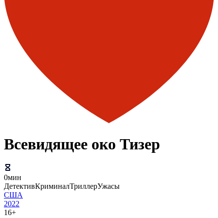
Всевидящее око Тизер
0мин
Детектив
Криминал
Триллер
Ужасы
США
2022
16+