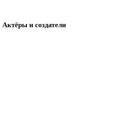
Криминал
Триллер
Нидерланды
7.2
Смотреть
Актёры и создатели