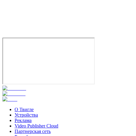
Двуличный любовник
2017
18+
Драма
Триллер
Бельгия
Франция
6.2
Смотреть
О Твигле
Устройства
Реклама
Video Publisher Cloud
Партнерская сеть