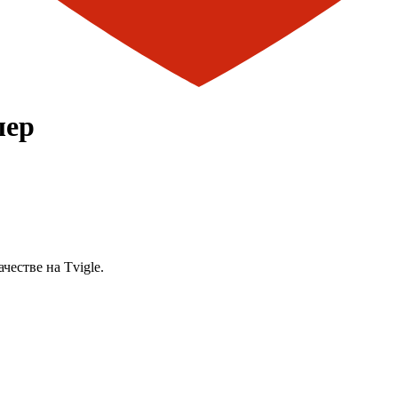
лер
естве на Tvigle.