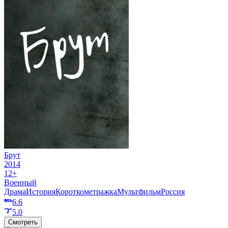
Брут
2014
12+
Военный
Драма
История
Короткометражка
Мультфильм
Россия
6.6
5.0
Смотреть