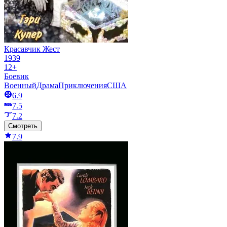
Красавчик Жест
1939
12+
Боевик
Военный
Драма
Приключения
США
6.9
7.5
7.2
Смотреть
7.9