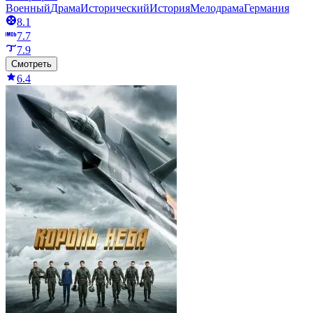
Военный
Драма
Исторический
История
Мелодрама
Германия
8.1
7.7
7.9
Смотреть
6.4