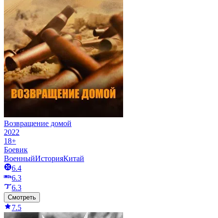
Возвращение домой
2022
18+
Боевик
Военный
История
Китай
6.4
6.3
6.3
Смотреть
7.5