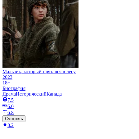
Мальчик, который прятался в лесу
2023
18+
Биография
Драма
Исторический
Канада
7.5
6.0
6.8
Смотреть
8.2