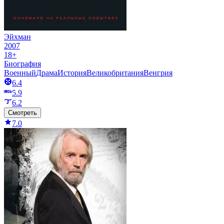
Эйхман
2007
18+
Биография
Военный
Драма
История
Великобритания
Венгрия
6.4
5.9
6.2
Смотреть
7.0