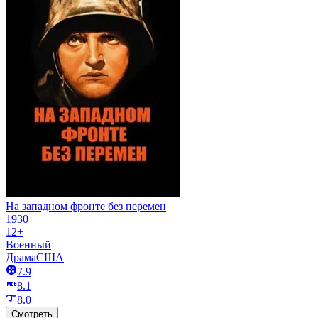
На западном фронте без перемен
1930
12+
Военный
Драма
США
7.9
8.1
8.0
Смотреть