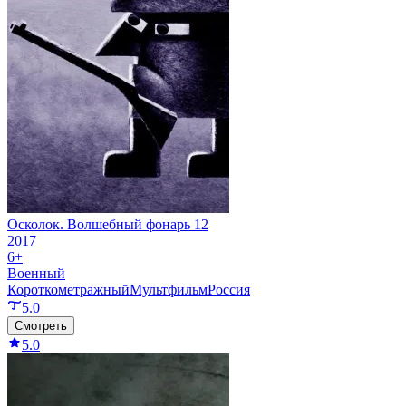
Осколок. Волшебный фонарь 12
2017
6+
Военный
Короткометражный
Мультфильм
Россия
5.0
Смотреть
5.0