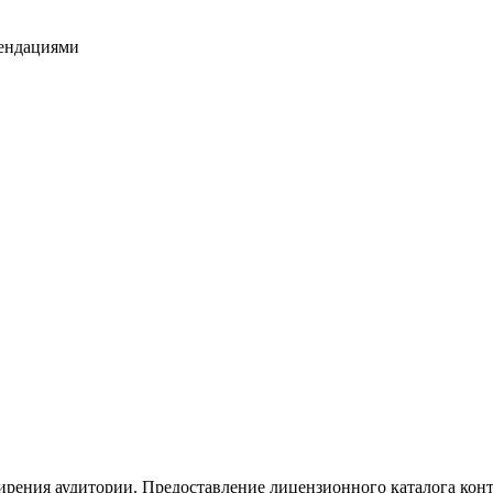
ендациями
рения аудитории. Предоставление лицензионного каталога конт