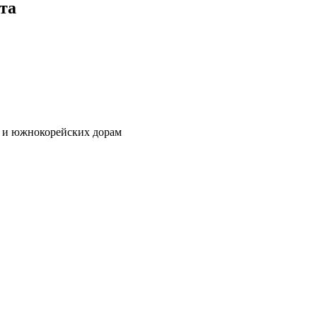
та
о и южнокорейских дорам