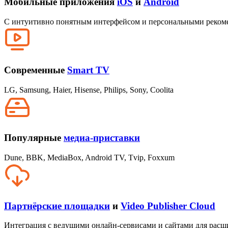
Мобильные приложения
iOS
и
Android
С интуитивно понятным интерфейсом и персональными реком
Современные
Smart TV
LG, Samsung, Haier, Hisense, Philips, Sony, Coolita
Популярные
медиа‑приставки
Dune, BBK, MediaBox, Android TV, Tvip, Foxxum
Партнёрские площадки
и
Video Publisher Cloud
Интеграция с ведущими онлайн‑сервисами и сайтами для расши