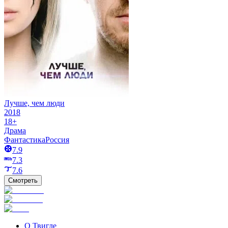
Лучше, чем люди
2018
18+
Драма
Фантастика
Россия
7.9
7.3
7.6
Смотреть
О Твигле