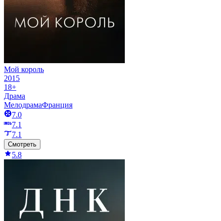
Мой король
2015
18+
Драма
Мелодрама
Франция
7.0
7.1
7.1
Смотреть
5.8