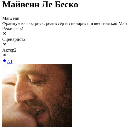
Майвенн Ле Беско
Maïwenn
Французская актриса, режиссёр и сценарист, известная как Ма
Режиссер
2
Сценарист
2
Актер
2
7.1