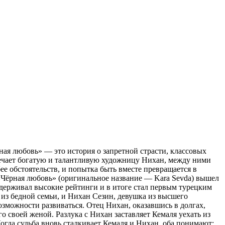
ая любовь» — это история о запретной страсти, классовых
тречает богатую и талантливую художницу Нихан, между ними
ее обстоятельств, и попытка быть вместе превращается в
 «Чёрная любовь» (оригинальное название — Kara Sevda) вышел
л удерживал высокие рейтинги и в итоге стал первым турецким
з бедной семьи, и Нихан Сезин, девушка из высшего
возможности развиваться. Отец Нихан, оказавшись в долгах,
о своей женой. Разлука с Нихан заставляет Кемаля уехать из
Когда судьба вновь сталкивает Кемаля и Нихан, оба понимают: