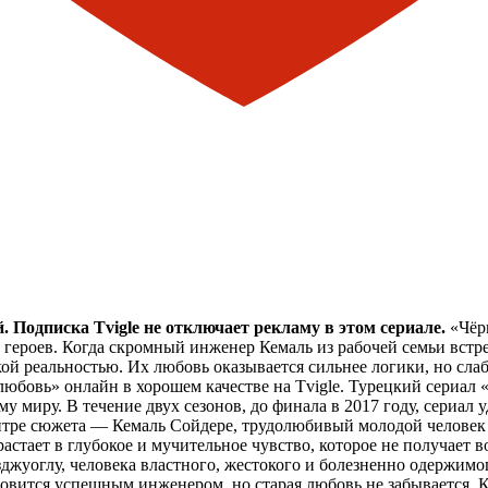
 Подписка Tvigle не отключает рекламу в этом сериале.
«Чёрн
ых героев. Когда скромный инженер Кемаль из рабочей семьи вс
ой реальностью. Их любовь оказывается сильнее логики, но слаб
любовь» онлайн в хорошем качестве на Tvigle. Турецкий сериал
ему миру. В течение двух сезонов, до финала в 2017 году, сериа
ре сюжета — Кемаль Сойдере, трудолюбивый молодой человек и
астает в глубокое и мучительное чувство, которое не получает 
джуоглу, человека властного, жестокого и болезненно одержимог
ановится успешным инженером, но старая любовь не забывается. 