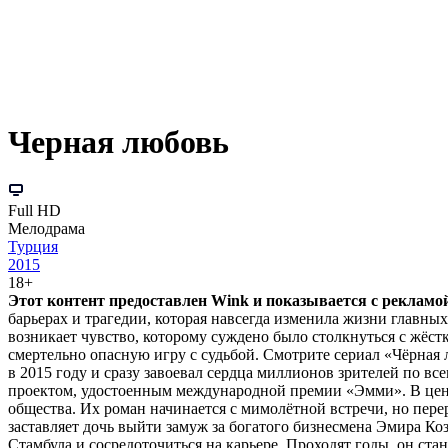
Черная любовь
Full HD
Мелодрама
Турция
2015
18+
Этот контент предоставлен Wink и показывается с рекламой.
барьерах и трагедии, которая навсегда изменила жизни главн
возникает чувство, которому суждено было столкнуться с жёстк
смертельно опасную игру с судьбой. Смотрите сериал «Чёрная 
в 2015 году и сразу завоевал сердца миллионов зрителей по вс
проектом, удостоенным международной премии «Эмми». В цент
общества. Их роман начинается с мимолётной встречи, но перер
заставляет дочь выйти замуж за богатого бизнесмена Эмира Коз
Стамбула и сосредоточиться на карьере. Проходят годы, он ст