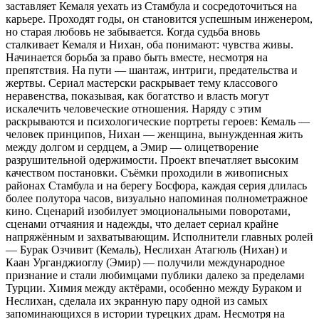
заставляет Кемаля уехать из Стамбула и сосредоточиться на
карьере. Проходят годы, он становится успешным инженером,
но старая любовь не забывается. Когда судьба вновь
сталкивает Кемаля и Нихан, оба понимают: чувства живы.
Начинается борьба за право быть вместе, несмотря на
препятствия. На пути — шантаж, интриги, предательства и
жертвы. Сериал мастерски раскрывает тему классового
неравенства, показывая, как богатство и власть могут
искалечить человеческие отношения. Наряду с этим
раскрываются и психологические портреты героев: Кемаль —
человек принципов, Нихан — женщина, вынужденная жить
между долгом и сердцем, а Эмир — олицетворение
разрушительной одержимости. Проект впечатляет высоким
качеством постановки. Съёмки проходили в живописных
районах Стамбула и на берегу Босфора, каждая серия длилась
более полутора часов, визуально напоминая полнометражное
кино. Сценарий изобилует эмоциональными поворотами,
сценами отчаяния и надежды, что делает сериал крайне
напряжённым и захватывающим. Исполнители главных ролей
— Бурак Озчивит (Кемаль), Неслихан Атагюль (Нихан) и
Каан Урганджиоглу (Эмир) — получили международное
признание и стали любимцами публики далеко за пределами
Турции. Химия между актёрами, особенно между Бураком и
Неслихан, сделала их экранную пару одной из самых
запоминающихся в истории турецких драм. Несмотря на