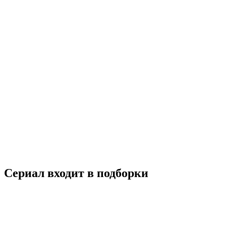
Ты умеешь хранить секреты?
2019
18+
Комедия
Мелодрама
США
5.9
Смотреть
Сериал входит в подборки