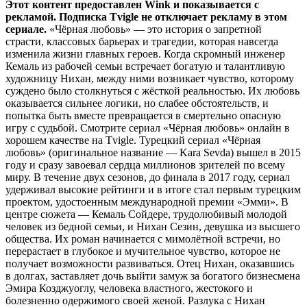
Этот контент предоставлен Wink и показывается с
рекламой. Подписка Tvigle не отключает рекламу в этом
сериале.
«Чёрная любовь» — это история о запретной
страсти, классовых барьерах и трагедии, которая навсегда
изменила жизни главных героев. Когда скромный инженер
Кемаль из рабочей семьи встречает богатую и талантливую
художницу Нихан, между ними возникает чувство, которому
суждено было столкнуться с жёсткой реальностью. Их любовь
оказывается сильнее логики, но слабее обстоятельств, и
попытка быть вместе превращается в смертельно опасную
игру с судьбой. Смотрите сериал «Чёрная любовь» онлайн в
хорошем качестве на Tvigle. Турецкий сериал «Чёрная
любовь» (оригинальное название — Kara Sevda) вышел в 2015
году и сразу завоевал сердца миллионов зрителей по всему
миру. В течение двух сезонов, до финала в 2017 году, сериал
удерживал высокие рейтинги и в итоге стал первым турецким
проектом, удостоенным международной премии «Эмми». В
центре сюжета — Кемаль Сойдере, трудолюбивый молодой
человек из бедной семьи, и Нихан Сезин, девушка из высшего
общества. Их роман начинается с мимолётной встречи, но
перерастает в глубокое и мучительное чувство, которое не
получает возможности развиваться. Отец Нихан, оказавшись
в долгах, заставляет дочь выйти замуж за богатого бизнесмена
Эмира Козджуоглу, человека властного, жестокого и
болезненно одержимого своей женой. Разлука с Нихан