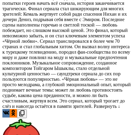
попытки героев начать всё сначала, история заканчивается
трагически. Финал сериала стал шокирующим для многих
зрителей: Кемаль жертвует собой ради спасения Нихан и их
дочери Дениз, подрывая себя вместе с Эмиром. Последние
сцены наполнены горечью и светлой тоской — любовь
побеждает, но слишком высокой ценой. Это финал, который
невозможно забыть, и он стал ключевым элементом успеха
«Чёрной любви». Сериал транслировался в более чем 70
странах и стал глобальным хитом. Он вызвал волну интереса
к турецкому телевидению, породил фан-сообщества по всему
миру и даже повлиял на моду и музыкальные предпочтения
поклонников. Музыкальное сопровождение, созданное
композитором Тойгаром Ышыклы, стало отдельной
культурной ценностью — саундтреки сериала до сих пор
пользуются популярностью. «Чёрная любовь» — это не
просто мелодрама, а глубокий эмоциональный опыт, который
поднимает вечные темы: может ли любовь противостоять
судьбе, какова цена преданности, и можно ли быть
счастливым, жертвуя всем. Это сериал, который трогает до
слёз и навсегда остаётся в памяти зрителей.
Развернуть ↓