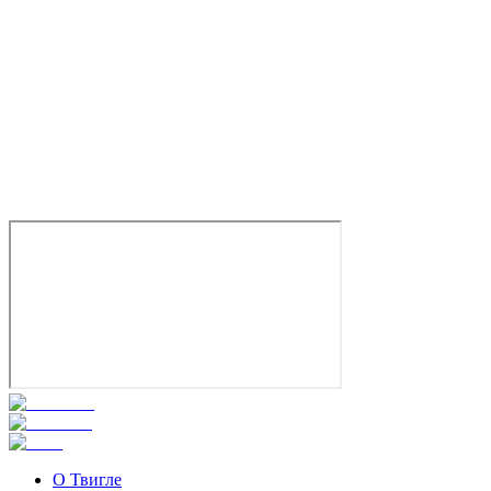
Медиатор
2021
18+
Детектив
Драма
Россия
8.1
Смотреть
О Твигле