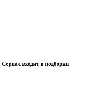
Черная жемчужина
2017
18+
Драма
Турция
7.6
Смотреть
Сериал входит в подборки