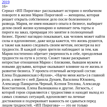
2019
16+
Сериал «ИП Пирогова» рассказывает историю о необычном
повороте в жизни Марии Пироговой — женщины, которая
решает открыть собственное дело после болезненного
развода. Мария, не имея никакого опыта в бизнесе, выбирает
делом своей жизни кулинарию и начинает печь торты и
пироги на заказ, превращая это занятие в полноценный
бизнес. Проект наглядно показывает, как человек может найти
силы и вдохновение, даже когда кажется, что жизнь рушится,
а также как важно следовать своим мечтам, несмотря на все
трудности. В каждой серии зрители наблюдают за тем, как
Мария постепенно обретает уверенность в себе, преодолевая
трудности на пути к успеху. Сюжет также раскрывает
непростые отношения Марии с близкими, бывшим мужем и
новыми друзьями, которые оказывают влияние на ее жизнь и
развитие бизнеса. У проекта отличный актерский состав:
Елена Подкаминская («Кухня», «Научи меня жить») в главной
роли, а вместе с ней Данила Дунаев, Василина Юсковец,
Александр Панкратов-Черный, Ксения Теплова, Александр
Константинов, Елена Валюшкина и другие. Легкость, с
которой герои справляются с трудностями и находят выход из
самых сложных ситуаций, вдохновляет на личные
достижения и подчеркивает важность не сдаваться перед
лицом трудностей. «ИП Пирогова» — это не только