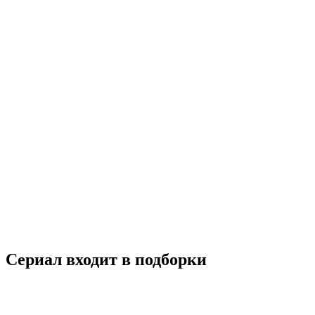
Без памяти
2021
12+
Комедия
Мелодрама
Россия
7.1
Смотреть
Сериал входит в подборки