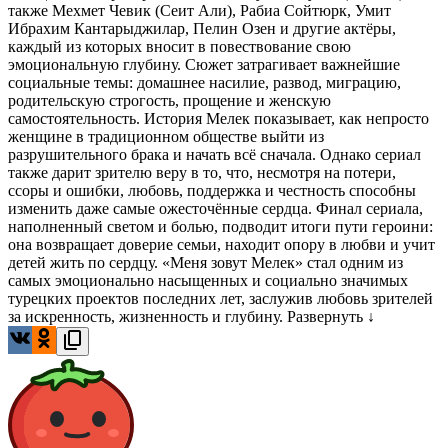
также Мехмет Чевик (Сеит Али), Рабиа Сойтюрк, Умит
Ибрахим Кантарыджилар, Пелин Озен и другие актёры,
каждый из которых вносит в повествование свою
эмоциональную глубину. Сюжет затрагивает важнейшие
социальные темы: домашнее насилие, развод, миграцию,
родительскую строгость, прощение и женскую
самостоятельность. История Мелек показывает, как непросто
женщине в традиционном обществе выйти из
разрушительного брака и начать всё сначала. Однако сериал
также дарит зрителю веру в то, что, несмотря на потери,
ссоры и ошибки, любовь, поддержка и честность способны
изменить даже самые ожесточённые сердца. Финал сериала,
наполненный светом и болью, подводит итоги пути героини:
она возвращает доверие семьи, находит опору в любви и учит
детей жить по сердцу. «Меня зовут Мелек» стал одним из
самых эмоционально насыщенных и социально значимых
турецких проектов последних лет, заслужив любовь зрителей
за искренность, жизненность и глубину.
Развернуть ↓