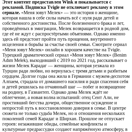
Этот контент предоставлен Wink и показывается с
рекламой. Подписка Tvigle не отключает рекламу в этом
сериале.
«Меня зовут Мелек» — это история о женщине,
которая нашла в себе силы начать всё с нуля ради детей и
собственного достоинства. После болезненного брака и лет,
проведённых в эмиграции, Мелек возвращается в родной дом,
где её не ждут с распростёртыми объятиями. Однако именно
здесь ей предстоит пройти путь прощения, внутреннего
исцеления и борьбы за счастье своей семьи. Смотрите сериал
«Меня зовут Мелек» онлайн в хорошем качестве на Tvigle.
Турецкий драматический сериал «Меня зовут Мелек» (Benim
Adım Melek), выходивший с 2019 по 2021 год, рассказывает о
жизни Мелек Карадаг — женщины, которая уезжала из
Турции ради любви, но вернулась с тремя детьми и разбитым
сердцем. Долгие годы она жила в Германии с мужем-деспотом
Алпаем, страдала от домашнего насилия и ради спасения себя
и детей решилась на отчаянный шаг — побег и возвращение
на родину, в Газиантеп. Однако дома Мелек ждёт не
облегчение, а новая волна испытаний: отец Сеит Али, не
простивший бегства дочери, общественное осуждение и
непростой путь к восстановлению доверия в семье. В центре
сюжета не только судьба Мелек, но и отношения нескольких
поколений семей Карадаг и Ширхан. Прошлое не отпускает
героев: незажившие обиды, семейные конфликты и
культурные предрассудки создают напряжённую атмосферу, в