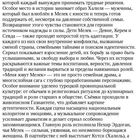
которой каждый вынужден принимать трудные решения.
Особое место в истории занимает образ Халиля — мужчины,
который был влюблён в Мелек с юности и теперь готов
поддержать её, несмотря на давление собственной семьи.
Возвращение этого чувства становится для героини
источником надежды и силы. Дети Мелек — Девне, Керем и
Севда — также проходят непростой путь адаптации. У
каждого из них свои внутренние конфликты, вызванные
сменой страны, семейными тайнами и поиском идентичности.
Сериал показывает взросление детей, их борьбу за право быть
услышанными, за свободу выбора и любви. Через их истории
раскрываются важные темы воспитания, верности, давления
традиций и желания вырваться за пределы навязанных ролей.
«Меня зовут Мелек» — это не просто семейная драма, а
многослойная сага с глубоко проработанными персонажами.
Особое внимание уделено турецкой провинциальной
культуре: от обычаев и религиозных ритуалов до кулинарных
традиций и роли старших в обществе. Съёмки проходили в
живописном Газиантепе, что добавляет картине
аутентичности. Каждая сцена насыщена национальным
колоритом и эмоциями, а музыкальное сопровождение
усиливает драматизм и делает сериал особенно
запоминающимся. Главную роль исполнила Нехир Эрдоган,
чья Мелек — сильная, уязвимая, но неизменно борющаяся
женщина. В партнёрстве с ней выступает Кутси (Халиль), а