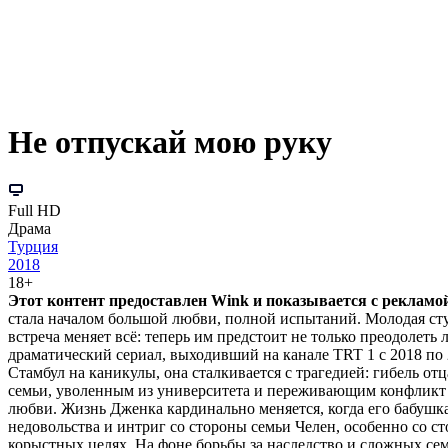
Не отпускай мою руку
Full HD
Драма
Турция
2018
18+
Этот контент предоставлен Wink и показывается с рекламой.
стала началом большой любви, полной испытаний. Молодая студ
встреча меняет всё: теперь им предстоит не только преодолеть
драматический сериал, выходивший на канале TRT 1 с 2018 по
Стамбул на каникулы, она сталкивается с трагедией: гибель о
семьи, уволенным из университета и переживающим конфликт с
любви. Жизнь Дженка кардинально меняется, когда его бабушк
недовольства и интриг со стороны семьи Челен, особенно со с
корыстных целях. На фоне борьбы за наследство и сложных с