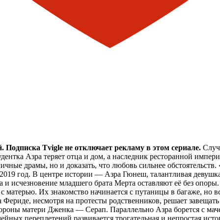
 Подписка Tvigle не отключает рекламу в этом сериале.
Случа
ентка Азра теряет отца и дом, а наследник ресторанной импери
 личные драмы, но и доказать, что любовь сильнее обстоятельств
 2019 год. В центре истории — Азра Гюнеш, талантливая девуш
тца и исчезновение младшего брата Мерта оставляют её без опо
 матерью. Их знакомство начинается с путаницы в багаже, но в
а Фериде, несмотря на протесты родственников, решает завещат
тороны матери Дженка — Серап. Параллельно Азра борется с маче
емейных переплетений развивается трогательная и непростая и