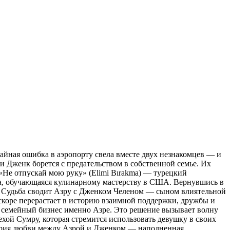
йная ошибка в аэропорту свела вместе двух незнакомцев — и
и Дженк борется с предательством в собственной семье. Их
. «Не отпускай мою руку» (Elimi Bırakma) — турецкий
ка, обучающаяся кулинарному мастерству в США. Вернувшись в
ры. Судьба сводит Азру с Дженком Челеном — сыном влиятельной
скоре перерастает в историю взаимной поддержки, дружбы и
ь семейный бизнес именно Азре. Это решение вызывает волну
хой Сумру, которая стремится использовать девушку в своих
стория любви между Азрой и Дженком — наполненная