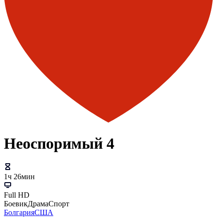
Неоспоримый 4
1ч 26мин
Full HD
Боевик
Драма
Спорт
Болгария
США