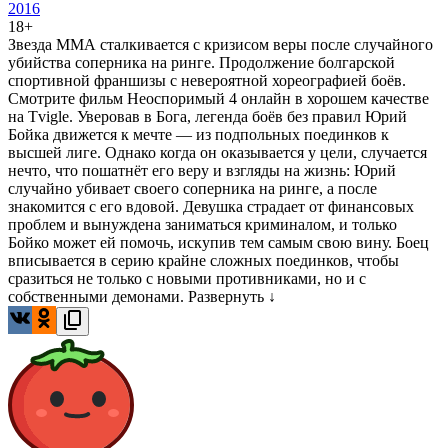
2016
18+
Звезда ММА сталкивается с кризисом веры после случайного
убийства соперника на ринге. Продолжение болгарской
спортивной франшизы с невероятной хореографией боёв.
Смотрите фильм Неоспоримый 4 онлайн в хорошем качестве
на Tvigle. Уверовав в Бога, легенда боёв без правил Юрий
Бойка движется к мечте — из подпольных поединков к
высшей лиге. Однако когда он оказывается у цели, случается
нечто, что пошатнёт его веру и взгляды на жизнь: Юрий
случайно убивает своего соперника на ринге, а после
знакомится с его вдовой. Девушка страдает от финансовых
проблем и вынуждена заниматься криминалом, и только
Бойко может ей помочь, искупив тем самым свою вину. Боец
вписывается в серию крайне сложных поединков, чтобы
сразиться не только с новыми противниками, но и с
собственными демонами.
Развернуть ↓