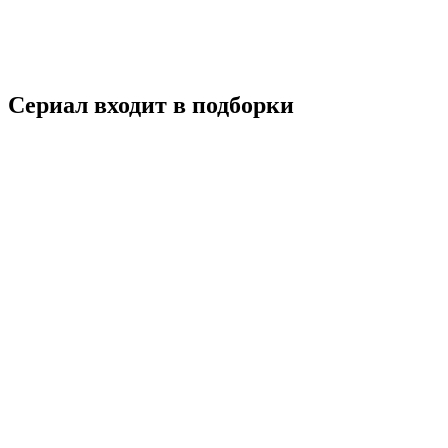
Комедия
Мелодрама
Южная Корея
7.3
Смотреть
Сериал входит в подборки