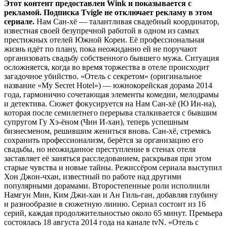
Этот контент предоставлен Wink и показывается с
рекламой. Подписка Tvigle не отключает рекламу в этом
сериале.
Нам Сан-хё — талантливая свадебный координатор,
известная своей безупречной работой в одном из самых
престижных отелей Южной Кореи. Её профессиональная
жизнь идёт по плану, пока неожиданно ей не поручают
организовать свадьбу собственного бывшего мужа. Ситуация
осложняется, когда во время торжества в отеле происходит
загадочное убийство. «Отель с секретом» (оригинальное
название «My Secret Hotel») — южнокорейская дорама 2014
года, гармонично сочетающая элементы комедии, мелодрамы
и детектива. Сюжет фокусируется на Нам Сан-хё (Ю Ин-на),
которая после семилетнего перерыва сталкивается с бывшим
супругом Гу Хэ-ёном (Чин И-хан), теперь успешным
бизнесменом, решившим жениться вновь. Сан-хё, стремясь
сохранить профессионализм, берётся за организацию его
свадьбы, но неожиданное преступление в стенах отеля
заставляет её заняться расследованием, раскрывая при этом
старые чувства и новые тайны. Режиссёром сериала выступил
Хон Джон-чхан, известный по работе над другими
популярными дорамами. Второстепенные роли исполнили
Намгун Мин, Ким Джи-хан и Ан Гиль-ган, добавляя глубину
и разнообразие в сюжетную линию. Сериал состоит из 16
серий, каждая продолжительностью около 65 минут. Премьера
состоялась 18 августа 2014 года на канале tvN. «Отель с