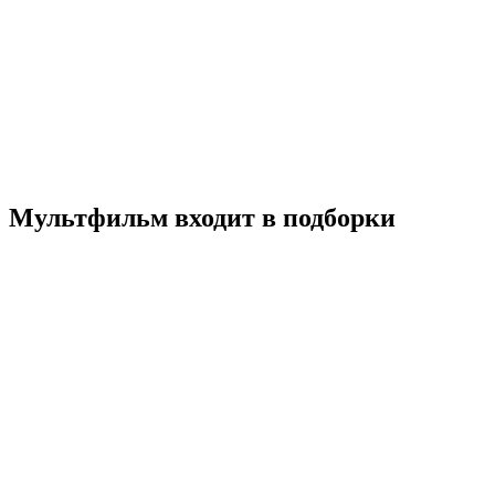
Сокровища Ермака
2017
6+
Приключения
Семейный
Россия
6.1
Смотреть
Мультфильм входит в подборки