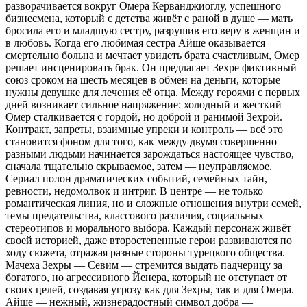
разворачивается вокруг Омера Керванджиоглу, успешного
бизнесмена, который с детства живёт с раной в душе — мать
бросила его и младшую сестру, разрушив его веру в женщин и
в любовь. Когда его любимая сестра Айше оказывается
смертельно больна и мечтает увидеть брата счастливым, Омер
решает инсценировать брак. Он предлагает Зехре фиктивный
союз сроком на шесть месяцев в обмен на деньги, которые
нужны девушке для лечения её отца. Между героями с первых
дней возникает сильное напряжение: холодный и жесткий
Омер сталкивается с гордой, но доброй и ранимой Зехрой.
Контракт, запреты, взаимные упреки и контроль — всё это
становится фоном для того, как между двумя совершенно
разными людьми начинается зарождаться настоящее чувство,
сначала тщательно скрываемое, затем — неуправляемое.
Сериал полон драматических событий, семейных тайн,
ревности, недомолвок и интриг. В центре — не только
романтическая линия, но и сложные отношения внутри семей,
темы предательства, классового различия, социальных
стереотипов и морального выбора. Каждый персонаж живёт
своей историей, даже второстепенные герои развиваются по
ходу сюжета, отражая разные стороны турецкого общества.
Мачеха Зехры — Севим — стремится выдать падчерицу за
богатого, но агрессивного Йенера, который не отступает от
своих целей, создавая угрозу как для Зехры, так и для Омера.
Айше — нежный, жизнерадостный символ добра —