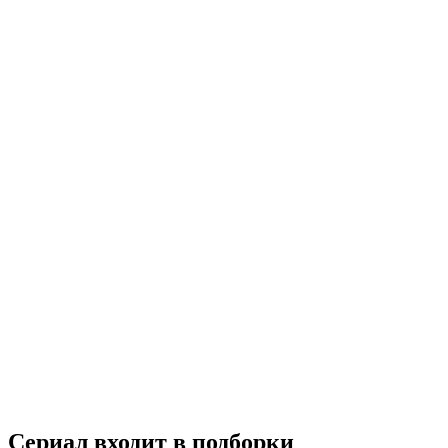
Фантастика
2016
18+
Драма
Мелодрама
Южная Корея
7.4
Смотреть
Сериал входит в подборки