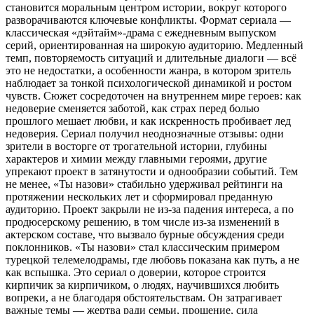
становится моральным центром истории, вокруг которого
разворачиваются ключевые конфликты. Формат сериала —
классическая «дэйтайм»-драма с ежедневным выпуском
серий, ориентированная на широкую аудиторию. Медленный
темп, повторяемость ситуаций и длительные диалоги — всё
это не недостатки, а особенности жанра, в котором зритель
наблюдает за тонкой психологической динамикой и ростом
чувств. Сюжет сосредоточен на внутреннем мире героев: как
недоверие сменяется заботой, как страх перед болью
прошлого мешает любви, и как искренность пробивает лед
недоверия. Сериал получил неоднозначные отзывы: одни
зрители в восторге от трогательной истории, глубины
характеров и химии между главными героями, другие
упрекают проект в затянутости и однообразии событий. Тем
не менее, «Ты назови» стабильно удерживал рейтинги на
протяжении нескольких лет и сформировал преданную
аудиторию. Проект закрыли не из-за падения интереса, а по
продюсерскому решению, в том числе из-за изменений в
актерском составе, что вызвало бурные обсуждения среди
поклонников. «Ты назови» стал классическим примером
турецкой телемелодрамы, где любовь показана как путь, а не
как вспышка. Это сериал о доверии, которое строится
кирпичик за кирпичиком, о людях, научившихся любить
вопреки, а не благодаря обстоятельствам. Он затрагивает
важные темы — жертва ради семьи, прощение, сила