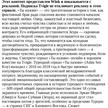
Этот контент предоставлен Wink и показывается с
рекламой. Подписка Tvigle не отключает рекламу в этом
сериале.
«Ты назови» — это трогательная история о том, как
фиктивный брак ради спасения жизни становится началом
настоящей любви. Омер, замкнутый и властный бизнесмен,
всю жизнь считал чувства слабостью и не верил в любовь,
пока ради умирающей сестры не решил жениться по
контракту. Его избранницей становится Зехра — скромная
девушка из бедной семьи, которая соглашается на сделку,
чтобы спасти отца. То, что начинается как холодная
договорённость, превращается в медленную и болезненную
трансформацию обоих героев, а притворный союз — в
подлинное чувство, рождающееся в условиях недоверия, боли
и жертвы. Смотрите сериал «Ты назови» онлайн в хорошем
качестве на Tvigle. Турецкий сериал «Ты назови» (Adını Sen
Koy) выходил с 2016 по 2018 год и быстро завоевал
популярность благодаря классической мелодраматичной
интриге, медленному, но насыщенному развитию событий и
сильной эмоциональной составляющей. Это один из самых
продолжительных сериалов в истории турецкого телевидения
— 609 серий общей продолжительностью более 18 суток
экранного времени. Главные роли исполнили Эркан Мерич
(Омер) и Хазал Субаши (Зехра), их экранный дуэт стал
настоящим хитом у зрителей, особенно за пределами Турции
— в странах СНГ и Ближнего Востока. Сюжет