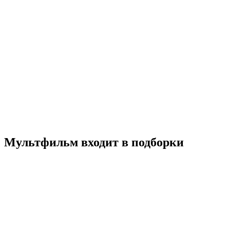
Дети моря
2019
12+
Аниме
Мультфильм
Япония
6.8
Смотреть
Мультфильм входит в подборки