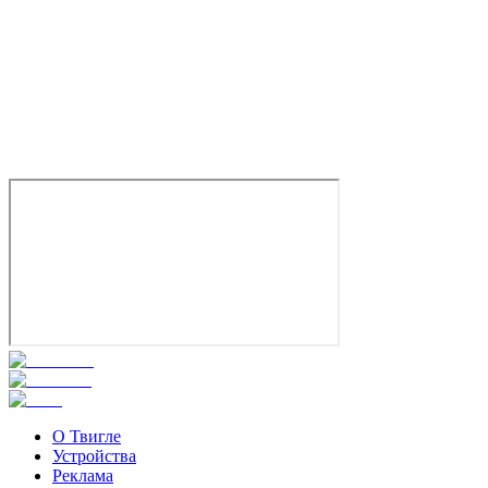
Мата Хари
2016
16+
Биография
Драма
Исторический
Португалия
Россия
Украина
7.0
Смотреть
О Твигле
Устройства
Реклама