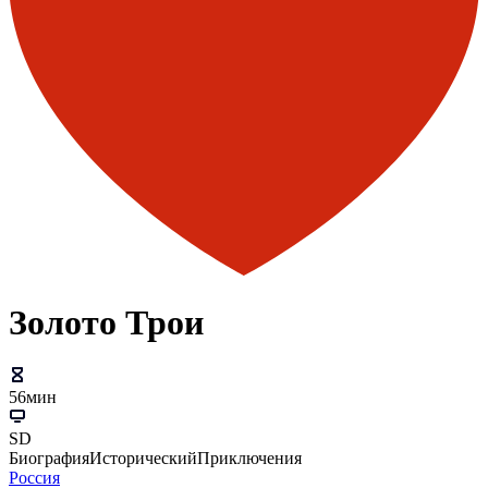
Золото Трои
56мин
SD
Биография
Исторический
Приключения
Россия