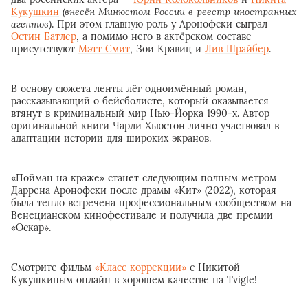
Кукушкин
(внесён Минюстом России в реестр иностранных
агентов)
. При этом главную роль у Аронофски сыграл
Остин Батлер
, а помимо него в актёрском составе
присутствуют
Мэтт Смит
, Зои Кравиц и
Лив Шрайбер
.
В основу сюжета ленты лёг одноимённый роман,
рассказывающий о бейсболисте, который оказывается
втянут в криминальный мир Нью-Йорка 1990-х. Автор
оригинальной книги Чарли Хьюстон лично участвовал в
адаптации истории для широких экранов.
«Пойман на краже» станет следующим полным метром
Даррена Аронофски после драмы «Кит» (2022), которая
была тепло встречена профессиональным сообществом на
Венецианском кинофестивале и получила две премии
«Оскар».
Смотрите фильм
«Класс коррекции»
с Никитой
Кукушкиным онлайн в хорошем качестве на Tvigle!