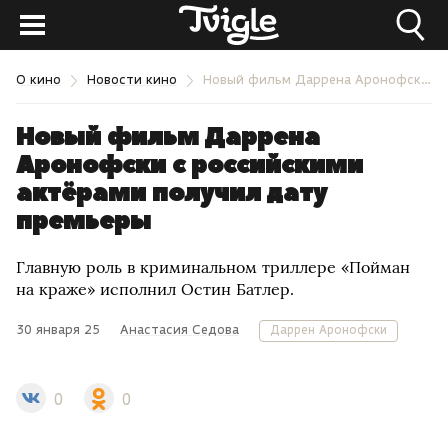
О кино
Новости кино
Новый фильм Даррена Аронофски с российскими актёрами получил дату премьеры
Новый фильм Даррена
Аронофски с российскими
актёрами получил дату
премьеры
Главную роль в криминальном триллере «Пойман
на краже» исполнил Остин Батлер.
30 января 25
Анастасия Седова
Даррен Аронофски
0
0