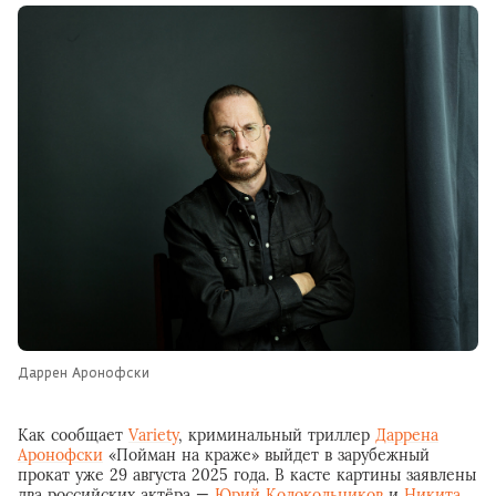
Даррен Аронофски
Как сообщает
Variety
, криминальный триллер
Даррена
Аронофски
«Пойман на краже» выйдет в зарубежный
прокат уже 29 августа 2025 года. В касте картины заявлены
два российских актёра —
Юрий Колокольников
и
Никита