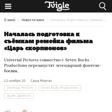
О кино
Новости кино
Началась подготовка к съёмкам ремейка фильма «Царь скорпионов»
Началась подготовка к
съёмкам ремейка фильма
«Царь скорпионов»
Universal Pictures совместно с Seven Bucks
Productions перезапустят легендарный фэнтези-
боевик.
12 ноября 20
Саша Морган
Universal Pictures
Seven Bucks Productions
Дуэйн Джонсон