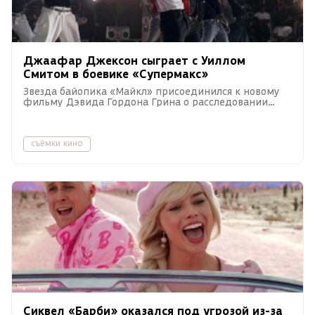
Джаафар Джексон сыграет с Уиллом
Смитом в боевике «Супермакс»
Звезда байопика «Майкл» присоединился к новому
фильму Дэвида Гордона Грина о расследовании
убийства в тюрьме строгого режима.
съёмки кино
Сиквел «Барби» оказался под угрозой из-за