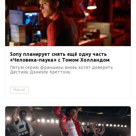
Sony планирует снять ещё одну часть
«Человека-паука» с Томом Холландом
Пятую серию франшизы вновь хотят доверить
Дестину Дэниэлу Креттону.
Marvel